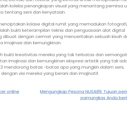
lah koleksi penangkapan visual yang menantang pemirsa u
 tentang seni dan kenyataan.
a menciptakan kolase digital rumit yang memadukan fotografi
 adalah bukti keterampilan teknis dan penguasaan alat digital
ng dibuat dengan cermat yang menceritakan sebuah kisah d
a imajinasi dan kemungkinan.
lah bukti kreativitas mereka yang tak terbatas dan semanga
tan imajinasi dan kemungkinan ekspresi artistik yang tak ad
u123 mendorong batas -batas apa yang mungkin dalam seni,
engan visi mereka yang berani dan imajinatif.
cer online
Mengungkap Pesona NUSA89: Tujuan perj
pamungkas Anda beri