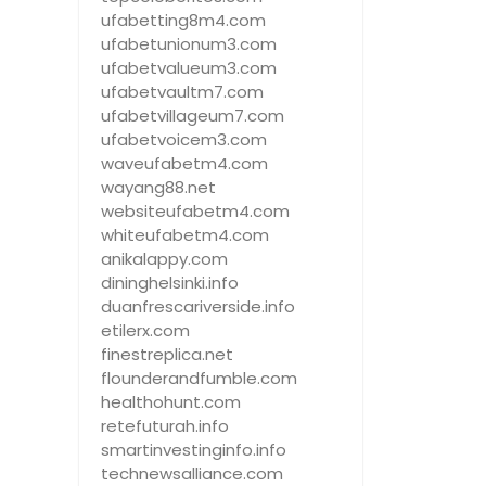
ufabetting8m4.com
ufabetunionum3.com
ufabetvalueum3.com
ufabetvaultm7.com
ufabetvillageum7.com
ufabetvoicem3.com
waveufabetm4.com
wayang88.net
websiteufabetm4.com
whiteufabetm4.com
anikalappy.com
dininghelsinki.info
duanfrescariverside.info
etilerx.com
finestreplica.net
flounderandfumble.com
healthohunt.com
retefuturah.info
smartinvestinginfo.info
technewsalliance.com