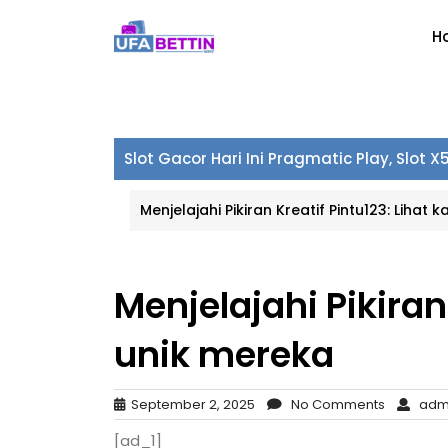
Skip
to
H
content
Slot Gacor Hari Ini Pragmatic Play, Slot 
Menjelajahi Pikiran Kreatif Pintu123: Lihat 
Menjelajahi Pikiran
unik mereka
September 2, 2025
No Comments
adm
[ad_1]