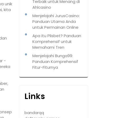
Terbaik untuk Menang di
a unik
Ahlcasino
, kita
Menjelajahi JurusCasino:
Panduan Utama Anda
untuk Permainan Online
Apa itu Plisbet? Panduan
 dan
Komprehensif untuk
Memahami Tren
Menjelajahi Bunga99:
r -
Panduan Komprehensif
ereka
Fitur-Fiturnya
mber,
dan
Links
konsep
bandarqq
sa