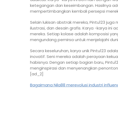
ketegangan dan keseimbangan. Hasilnya ada
mempertimbangkan kembali persepsi mereka
Selain lukisan abstrak mereka, Pintu123 jug
ilustrasi, dan desain grafis. Karya -karya ini
mereka. Setiap kolase adalah komposisi ya
mengundang pemirsa untuk menjelajahi duni
Secara keseluruhan, karya unik Pintu123 ada
inovatif. Seni mereka adalah perayaan kekua
habisnya. Dengan setiap bagian baru, Pint
menginspirasi dan menyenangkan penonton d
[ad_2]
Post
Bagaimana Nila88 merevolusi industri influen
navigation