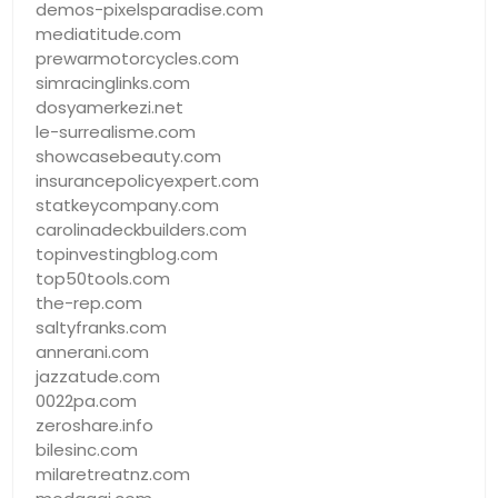
demos-pixelsparadise.com
mediatitude.com
prewarmotorcycles.com
simracinglinks.com
dosyamerkezi.net
le-surrealisme.com
showcasebeauty.com
insurancepolicyexpert.com
statkeycompany.com
carolinadeckbuilders.com
topinvestingblog.com
top50tools.com
the-rep.com
saltyfranks.com
annerani.com
jazzatude.com
0022pa.com
zeroshare.info
bilesinc.com
milaretreatnz.com