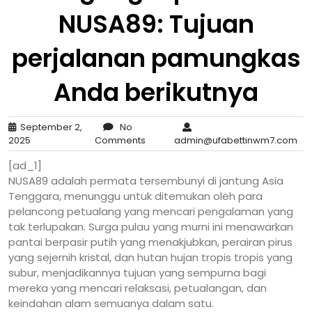
NUSA89: Tujuan
perjalanan pamungkas
Anda berikutnya
September 2,
No
2025
Comments
admin@ufabettinwm7.com
[ad_1]
NUSA89 adalah permata tersembunyi di jantung Asia
Tenggara, menunggu untuk ditemukan oleh para
pelancong petualang yang mencari pengalaman yang
tak terlupakan. Surga pulau yang murni ini menawarkan
pantai berpasir putih yang menakjubkan, perairan pirus
yang sejernih kristal, dan hutan hujan tropis tropis yang
subur, menjadikannya tujuan yang sempurna bagi
mereka yang mencari relaksasi, petualangan, dan
keindahan alam semuanya dalam satu.