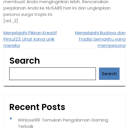
membuat Anda menginginkan lebih. Rencanakan
perjalanan Anda ke NUSA89 hari ini dan ungkapkan
pesona surga tropis ini.
[ad_2]
Post
Menjelajahi Pikiran Kreatif
Menjelajahi Budaya dan
Pintu123: Lihat karya unik
Tradisi Semarjitu yang
navigation
mereka
mempesona
Search
Search
Recent Posts
Winlose99: Temukan Pengalaman Gaming
Terbaik