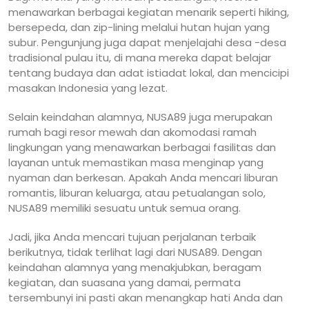
menawarkan berbagai kegiatan menarik seperti hiking,
bersepeda, dan zip-lining melalui hutan hujan yang
subur. Pengunjung juga dapat menjelajahi desa -desa
tradisional pulau itu, di mana mereka dapat belajar
tentang budaya dan adat istiadat lokal, dan mencicipi
masakan Indonesia yang lezat.
Selain keindahan alamnya, NUSA89 juga merupakan
rumah bagi resor mewah dan akomodasi ramah
lingkungan yang menawarkan berbagai fasilitas dan
layanan untuk memastikan masa menginap yang
nyaman dan berkesan. Apakah Anda mencari liburan
romantis, liburan keluarga, atau petualangan solo,
NUSA89 memiliki sesuatu untuk semua orang.
Jadi, jika Anda mencari tujuan perjalanan terbaik
berikutnya, tidak terlihat lagi dari NUSA89. Dengan
keindahan alamnya yang menakjubkan, beragam
kegiatan, dan suasana yang damai, permata
tersembunyi ini pasti akan menangkap hati Anda dan