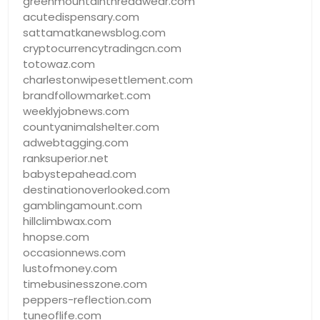
greenmountainthreadwear.com
acutedispensary.com
sattamatkanewsblog.com
cryptocurrencytradingcn.com
totowaz.com
charlestonwipesettlement.com
brandfollowmarket.com
weeklyjobnews.com
countyanimalshelter.com
adwebtagging.com
ranksuperior.net
babystepahead.com
destinationoverlooked.com
gamblingamount.com
hillclimbwax.com
hnopse.com
occasionnews.com
lustofmoney.com
timebusinesszone.com
peppers-reflection.com
tuneoflife.com