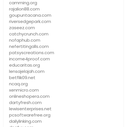
camming.org
rajalion88.com
goupuntacana.com
riversedgepark.com
zaseez.com
catchycrunch.com
nofaphub.com
nefertitingalls.com
patsyscreations.com
income4proof.com
educaritas.org
lensajelajah.com
betflik09.net
ncaq.org
xenmicro.com
onlineshopera.com
dartyfresh.com
lewisenterprises.net
pcsoftwarefree.org
dailylinking.com