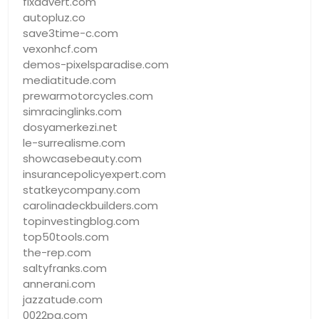
fixadvert.com
autopluz.co
save3time-c.com
vexonhcf.com
demos-pixelsparadise.com
mediatitude.com
prewarmotorcycles.com
simracinglinks.com
dosyamerkezi.net
le-surrealisme.com
showcasebeauty.com
insurancepolicyexpert.com
statkeycompany.com
carolinadeckbuilders.com
topinvestingblog.com
top50tools.com
the-rep.com
saltyfranks.com
annerani.com
jazzatude.com
0022pa.com