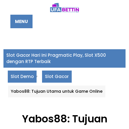
Skip
to
content
MENU
Slot Gacor Hari Ini Pragmatic Play, Slot X500
dengan RTP Terbaik
,
Slot Demo
Slot Gacor
Yabos88: Tujuan Utama untuk Game Online
Yabos88: Tujuan