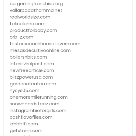
burgerkingfranchise.org
vallarpadathamma.net
realworldsize.com
teknolama.com
productforbaby.com
orb-z.com
fosterscoachhousetavern.com
mesasdecultivoonline.com
boilersnbits.com
latestviralpost.com
newfreearticle.com
blitzpowerusa.com
gardenofeaten.com
hycys05.com
onemoremilerunning.com
snowboardsteez.com
instagrambioforgirls.com
cashflowxfiles.com
kmbb10.com
getxtrem.com