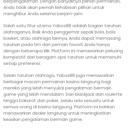
berpengalaman. Dengan banyaknya pilihan permainan,
Anda tidak akan pernah kehabisan pilihan untuk
menghibur Anda selama berjam-jam.
Salah satu fitur utama Yabos88 adalah bagian taruhan
olahraganya. Baik Anda penggemar sepak bola, bola
basket, atau olahraga lainnya, Anda dapat memasang
taruhan pada tim dan pemain favorit Anda hanya
dengan beberapa klik. Platform ini menawarkan peluang
kompetitif dan beragam opsi taruhan untuk memenuhi
setiap preferensi.
Selain taruhan olahraga, Yabos88 juga menawarkan
berbagai macam permainan kasino langsung bagi
mereka yang lebih menyukai pengalaman bermain
game yang lebih mendalam. Dari blackjack dan roulette
hingga bakarat dan poker, selalu ada sesuatu untuk
semua orang di kasino langsung. Platform ini bahkan
menawarkan dealer langsung untuk meningkatkan
keaslian pengalaman bermain game.