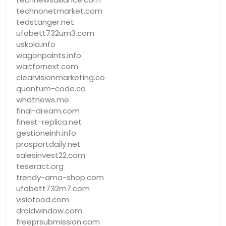
technonetmarket.com
tedstanger.net
ufabett732um3.com
uskola.info
wagonpaints.info
waitfornext.com
clearvisionmarketing.co
quantum-code.co
whatnews.me
final-dream.com
finest-replica.net
gestioneinh.info
prosportdaily.net
salesinvest22.com
teseract.org
trendy-ama-shop.com
ufabett732m7.com
visiofood.com
droidwindow.com
freeprsubmission.com