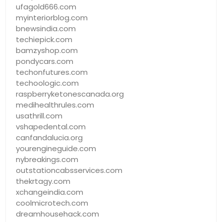
ufagold666.com
myinteriorblog.com
bnewsindia.com
techiepick.com
bamzyshop.com
pondycars.com
techonfutures.com
techoologic.com
raspberryketonescanada.org
medihealthrules.com
usathrill.com
vshapedental.com
canfandalucia.org
yourengineguide.com
nybreakings.com
outstationcabsservices.com
thekrtagy.com
xchangeindia.com
coolmicrotech.com
dreamhousehack.com