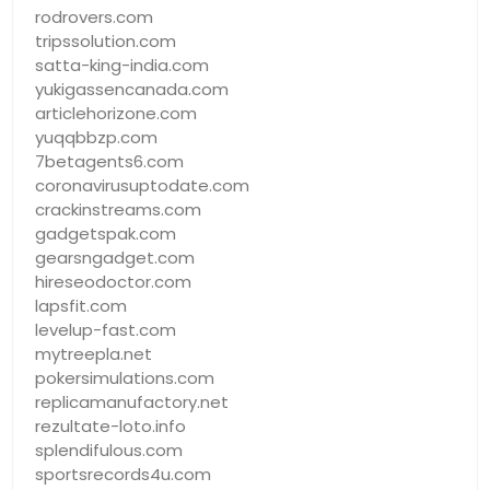
rodrovers.com
tripssolution.com
satta-king-india.com
yukigassencanada.com
articlehorizone.com
yuqqbbzp.com
7betagents6.com
coronavirusuptodate.com
crackinstreams.com
gadgetspak.com
gearsngadget.com
hireseodoctor.com
lapsfit.com
levelup-fast.com
mytreepla.net
pokersimulations.com
replicamanufactory.net
rezultate-loto.info
splendifulous.com
sportsrecords4u.com