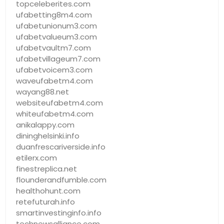
topceleberites.com
ufabetting8m4.com
ufabetunionum3.com
ufabetvalueum3.com
ufabetvaultm7.com
ufabetvillageum7.com
ufabetvoicem3.com
waveufabetm4.com
wayang88.net
websiteufabetm4.com
whiteufabetm4.com
anikalappy.com
dininghelsinki.info
duanfrescariverside.info
etilerx.com
finestreplica.net
flounderandfumble.com
healthohunt.com
retefuturah.info
smartinvestinginfo.info
technewsalliance.com