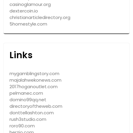
casinoglamour.org
dextercoin.io
christianarticledirectory.org
5homestyle.com
Links
mygamblingstory.com
majalahwekonews.com
2017hoganoutlet.com
pelmanec.com
domino99qq.net
directoryoftheweb.com
donttellashton.com
rush3studio.com
roro90.com
herzio.com