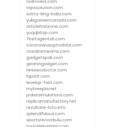
rodrovers.com
tripssolution.com
satta-king-india.com
yukigassencanada.com
articlehorizone.com
yuqqbbzp.com
7betagents6.com
coronavirusuptodate.com
crackinstreams.com
gadgetspak.com
gearsngadget.com
hireseodoctor.com
lapsfit.com
levelup-fast.com
mytreepla.net
pokersimulations.com
replicamanufactory.net
rezultate-loto.info
splendifulous.com
sportsrecords4u.com
topceleberites.com