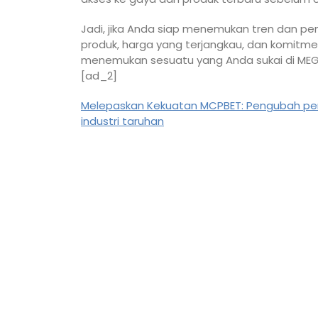
Jadi, jika Anda siap menemukan tren dan pen
produk, harga yang terjangkau, dan komitme
menemukan sesuatu yang Anda sukai di MEG
[ad_2]
Post
Melepaskan Kekuatan MCPBET: Pengubah pe
industri taruhan
navigation