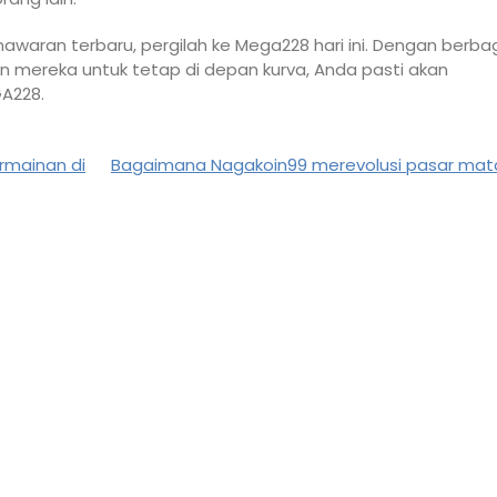
awaran terbaru, pergilah ke Mega228 hari ini. Dengan berba
n mereka untuk tetap di depan kurva, Anda pasti akan
A228.
rmainan di
Bagaimana Nagakoin99 merevolusi pasar mat