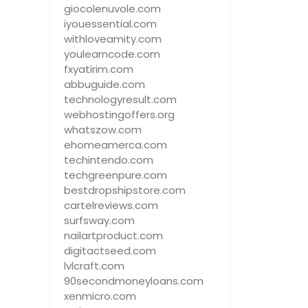
giocolenuvole.com
iyouessential.com
withloveamity.com
youlearncode.com
fxyatirim.com
abbuguide.com
technologyresult.com
webhostingoffers.org
whatszow.com
ehomeamerca.com
techintendo.com
techgreenpure.com
bestdropshipstore.com
cartelreviews.com
surfsway.com
nailartproduct.com
digitactseed.com
lvlcraft.com
90secondmoneyloans.com
xenmicro.com