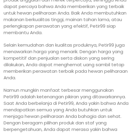
dapat percaya bahwa Anda memberikan yang terbaik
untuk hewan peliharaan Anda. Baik Anda membutuhkan
makanan berkualitas tinggi, mainan tahan lama, atau
perlengkapan perawatan yang efektif, Petir99 siap
membantu Anda.
Selain kemudahan dan kualitas produknya, Petir99 juga
menawarkan harga yang menarik. Dengan harga yang
kompetitif dan penjualan serta diskon yang sering
dilakukan, Anda dapat menghemat uang sambil tetap
memberikan perawatan terbaik pada hewan peliharaan
Anda.
Namun mungkin manfaat terbesar menggunakan
Petir99 adalah ketenangan pikiran yang ditawarkannya.
Saat Anda berbelanja di Petir99, Anda yakin bahwa Anda
mendapatkan semua yang Anda butuhkan untuk
menjaga hewan peliharaan Anda bahagia dan sehat.
Dengan beragam pilihan produk dan staf yang
berpengetahuan, Anda dapat merasa yakin bahwa