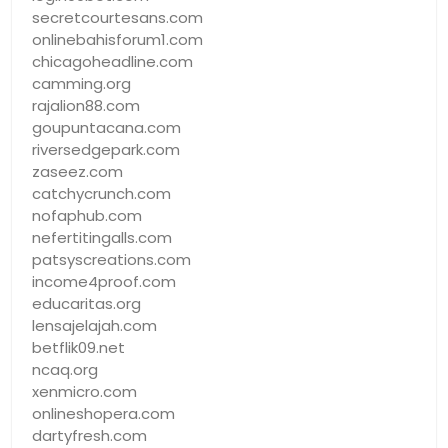
secretcourtesans.com
onlinebahisforum1.com
chicagoheadline.com
camming.org
rajalion88.com
goupuntacana.com
riversedgepark.com
zaseez.com
catchycrunch.com
nofaphub.com
nefertitingalls.com
patsyscreations.com
income4proof.com
educaritas.org
lensajelajah.com
betflik09.net
ncaq.org
xenmicro.com
onlineshopera.com
dartyfresh.com