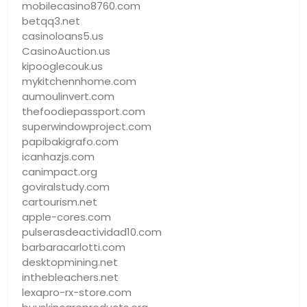
mobilecasino8760.com
betqq3.net
casinoloans5.us
CasinoAuction.us
kipooglecouk.us
mykitchennhome.com
aumoulinvert.com
thefoodiepassport.com
superwindowproject.com
papibakigrafo.com
icanhazjs.com
canimpact.org
goviralstudy.com
cartourism.net
apple-cores.com
pulserasdeactividad10.com
barbaracarlotti.com
desktopmining.net
inthebleachers.net
lexapro-rx-store.com