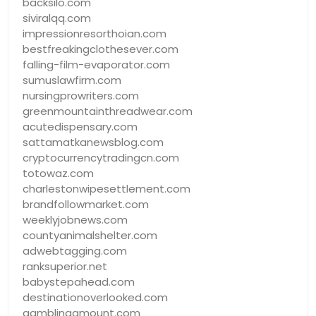
backsilo.com
siviralqq.com
impressionresorthoian.com
bestfreakingclothesever.com
falling-film-evaporator.com
sumuslawfirm.com
nursingprowriters.com
greenmountainthreadwear.com
acutedispensary.com
sattamatkanewsblog.com
cryptocurrencytradingcn.com
totowaz.com
charlestonwipesettlement.com
brandfollowmarket.com
weeklyjobnews.com
countyanimalshelter.com
adwebtagging.com
ranksuperior.net
babystepahead.com
destinationoverlooked.com
gamblingamount.com