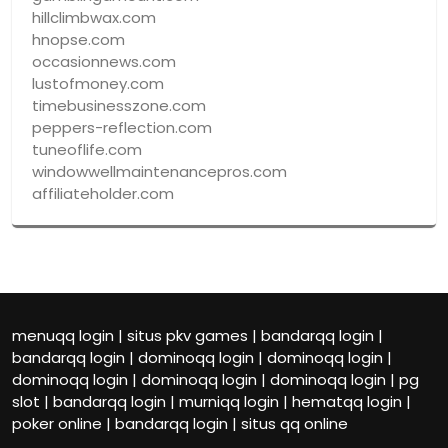
hillclimbwax.com
hnopse.com
occasionnews.com
lustofmoney.com
timebusinesszone.com
peppers-reflection.com
tuneoflife.com
windowwellmaintenancepros.com
affiliateholder.com
menuqq login
|
situs pkv games
|
bandarqq login
|
bandarqq login
|
dominoqq login
|
dominoqq login
|
dominoqq login
|
dominoqq login
|
dominoqq login
|
pg
slot
|
bandarqq login
|
murniqq login
|
hematqq login
|
poker online
|
bandarqq login
|
situs qq online