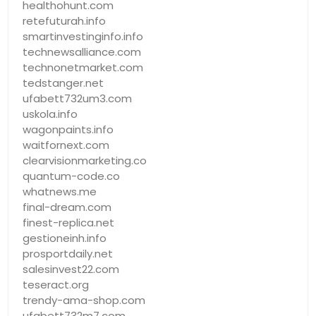
healthohunt.com
retefuturah.info
smartinvestinginfo.info
technewsalliance.com
technonetmarket.com
tedstanger.net
ufabett732um3.com
uskola.info
wagonpaints.info
waitfornext.com
clearvisionmarketing.co
quantum-code.co
whatnews.me
final-dream.com
finest-replica.net
gestioneinh.info
prosportdaily.net
salesinvest22.com
teseract.org
trendy-ama-shop.com
ufabett732m7.com