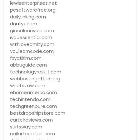
lewisenterprises.net
pcsoftwarefree.org
dailylinking.com
dnafyx.com
giocolenuvole.com
iyouessential.com
withloveamity.com
youlearncode.com
fxyatirim.com
abbuguide.com
technologyresult.com
webhostingoffers.org
whatszow.com
ehomeamerca.com
techintendo.com
techgreenpure.com
bestdropshipstore.com
cartelreviews.com
surfsway.com
nailartproduct.com