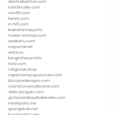
donttellashton.com
rush3studio.com
roro90.com
herzio.com
in-hi5.com
krainafantasy.info
todas-noticias.com
senikartu.com
rusportal.net
watty.io
livinginthesun.info
itsriz.com
cargoods.shop
capetownacupuncture.com
bitcoinvideospro.com
cosmiccrowcollective.com
alain-jacquet.com
gotisouizakayabakeneko.com
meshpoint.me
spongebob.net
busyboxintl.com