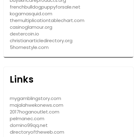
buyskincareproducts.org
frenchbulldogpuppyforsale.net
kogamasquid.com
themultiplicationtablechart.com
casinoglamour.org
dextercoin.io
christianarticledirectory.org
5homestyle.com
Links
mygamblingstory.com
majalahwekonews.com
2017hoganoutlet.com
pelmanec.com
domino99qq.net
directoryoftheweb.com