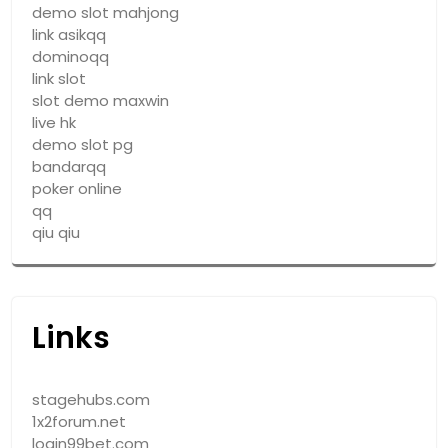
demo slot mahjong
link asikqq
dominoqq
link slot
slot demo maxwin
live hk
demo slot pg
bandarqq
poker online
qq
qiu qiu
Links
stagehubs.com
1x2forum.net
login99bet.com