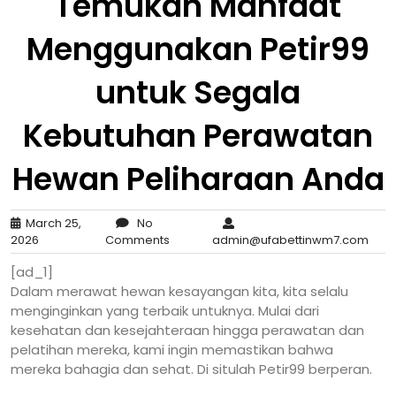
Temukan Manfaat
Menggunakan Petir99
untuk Segala
Kebutuhan Perawatan
Hewan Peliharaan Anda
March 25,
No
2026
Comments
admin@ufabettinwm7.com
[ad_1]
Dalam merawat hewan kesayangan kita, kita selalu
menginginkan yang terbaik untuknya. Mulai dari
kesehatan dan kesejahteraan hingga perawatan dan
pelatihan mereka, kami ingin memastikan bahwa
mereka bahagia dan sehat. Di situlah Petir99 berperan.