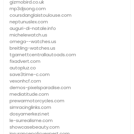
gizmobird.co.uk
mp3djsong.com
coursdanglaistoulouse.com
neptunuslex.com
auguri-di-natale.info
michelewatch.us
omega--watches.us
breitling-watches.us
tgarnettcentrallautoads.com
fixadvert.com
autopluz.co
save3time-c.com
vexonhcf.com
demos-pixelsparadise.com
mediatitude.com
prewarmotorcycles.com
simracinglinks.com
dosyamerkezi.net
le-surrealisme.com
showcasebeauty.com
insurancepolicyexpert.com