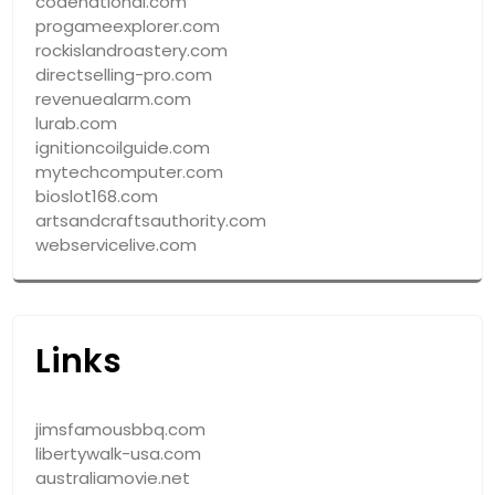
codenational.com
progameexplorer.com
rockislandroastery.com
directselling-pro.com
revenuealarm.com
lurab.com
ignitioncoilguide.com
mytechcomputer.com
bioslot168.com
artsandcraftsauthority.com
webservicelive.com
Links
jimsfamousbbq.com
libertywalk-usa.com
australiamovie.net