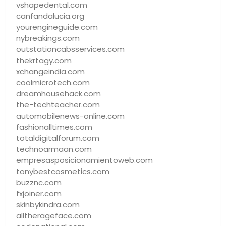
vshapedental.com
canfandalucia.org
yourengineguide.com
nybreakings.com
outstationcabsservices.com
thekrtagy.com
xchangeindia.com
coolmicrotech.com
dreamhousehack.com
the-techteacher.com
automobilenews-online.com
fashionalltimes.com
totaldigitalforum.com
technoarmaan.com
empresasposicionamientoweb.com
tonybestcosmetics.com
buzznc.com
fxjoiner.com
skinbykindra.com
alltherageface.com