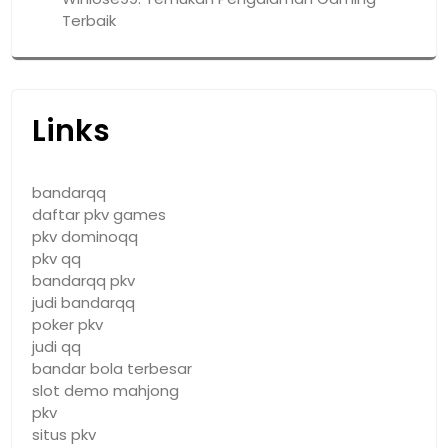
Terbaik
Links
bandarqq
daftar pkv games
pkv dominoqq
pkv qq
bandarqq pkv
judi bandarqq
poker pkv
judi qq
bandar bola terbesar
slot demo mahjong
pkv
situs pkv