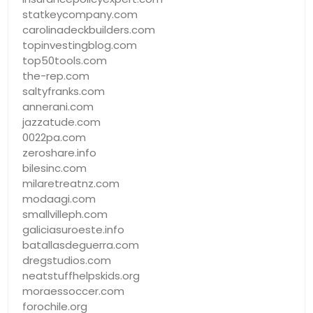
statkeycompany.com
carolinadeckbuilders.com
topinvestingblog.com
top50tools.com
the-rep.com
saltyfranks.com
annerani.com
jazzatude.com
0022pa.com
zeroshare.info
bilesinc.com
milaretreatnz.com
modaagi.com
smallvilleph.com
galiciasuroeste.info
batallasdeguerra.com
dregstudios.com
neatstuffhelpskids.org
moraessoccer.com
forochile.org