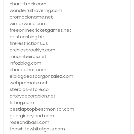
chart-track.com
wonderfultraveling.com
promocioname.net
wimaxworld.com
freeonlinecricketgames.net
bestcashing.biz
firerestrictions.us
archiesbrooklyn.com
muambeiros.net
infozblog.com
chonbaihat.com
elblogdeoscargonzalez.com
webpromote.net
steroids-store.co
arteydecoracion.net
fithog.com
bestlaptopbestmonitor.com
georginaryland.com
roseandbasil.com
thewhitewhitelights.com