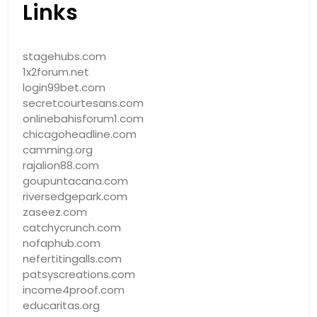
Links
stagehubs.com
1x2forum.net
login99bet.com
secretcourtesans.com
onlinebahisforum1.com
chicagoheadline.com
camming.org
rajalion88.com
goupuntacana.com
riversedgepark.com
zaseez.com
catchycrunch.com
nofaphub.com
nefertitingalls.com
patsyscreations.com
income4proof.com
educaritas.org