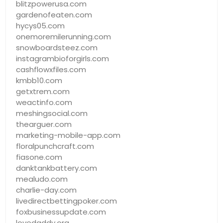
blitzpowerusa.com
gardenofeaten.com
hycys05.com
onemoremilerunning.com
snowboardsteez.com
instagrambioforgirls.com
cashflowxfiles.com
kmbb10.com
getxtrem.com
weactinfo.com
meshingsocial.com
thearguer.com
marketing-mobile-app.com
floralpunchcraft.com
fiasone.com
danktankbattery.com
mealudo.com
charlie-day.com
livedirectbettingpoker.com
foxbusinessupdate.com
lovedaddy.org