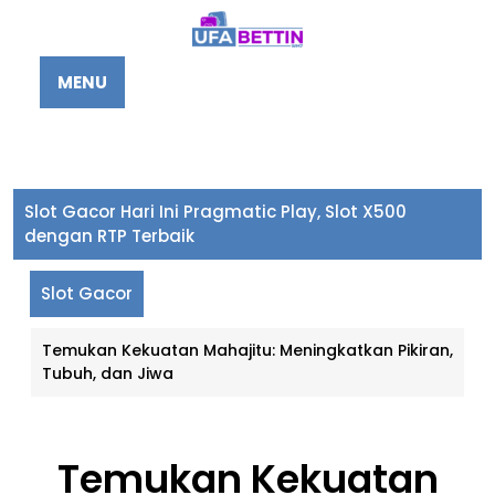
Skip
to
content
MENU
Slot Gacor Hari Ini Pragmatic Play, Slot X500
dengan RTP Terbaik
Slot Gacor
Temukan Kekuatan Mahajitu: Meningkatkan Pikiran,
Tubuh, dan Jiwa
Temukan Kekuatan