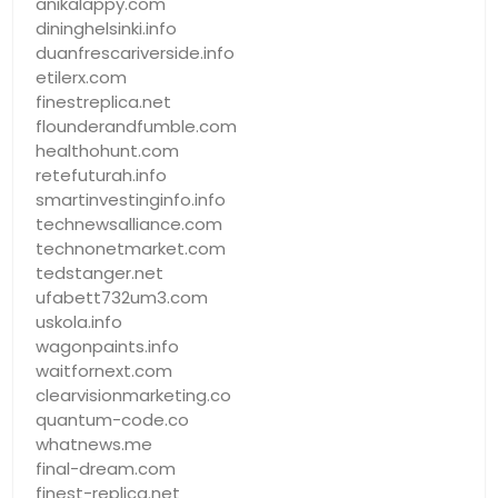
anikalappy.com
dininghelsinki.info
duanfrescariverside.info
etilerx.com
finestreplica.net
flounderandfumble.com
healthohunt.com
retefuturah.info
smartinvestinginfo.info
technewsalliance.com
technonetmarket.com
tedstanger.net
ufabett732um3.com
uskola.info
wagonpaints.info
waitfornext.com
clearvisionmarketing.co
quantum-code.co
whatnews.me
final-dream.com
finest-replica.net