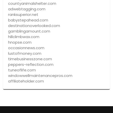
countyanimalshelter.com
adwebtagging.com
ranksuperior.net
babystepahead.com
destinationoverlooked.com
gamblingamount.com
hillclimbwax.com
hnopse.com
occasionnews.com
lustofmoney.com
timebusinesszone.com
peppers-reflection.com
tuneoflife.com
windowwellmaintenancepros.com
affiliateholder.com