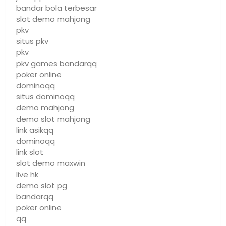
bandar bola terbesar
slot demo mahjong
pkv
situs pkv
pkv
pkv games bandarqq
poker online
dominoqq
situs dominoqq
demo mahjong
demo slot mahjong
link asikqq
dominoqq
link slot
slot demo maxwin
live hk
demo slot pg
bandarqq
poker online
qq