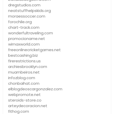
dregstudios.com
neatstuffhelpskids.org
moraessoccer.com
forochile.org
chart-track.com
wonderfultraveling.com
promocioname.net
wimaxworld.com
freeonlinecricketgames.net
bestcashing.biz
firerestrictions.us
archiesbrooklyn.com
muambeiros.net
infozblog.com
chonbaihat.com
elblogdeoscargonzalez.com
webpromote.net
steroids-store.co
arteydecoracion.net
fithog.com