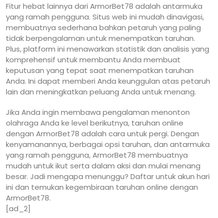
Fitur hebat lainnya dari ArmorBet78 adalah antarmuka
yang ramah pengguna. Situs web ini mudah dinavigasi,
membuatnya sederhana bahkan petaruh yang paling
tidak berpengalaman untuk menempatkan taruhan.
Plus, platform ini menawarkan statistik dan analisis yang
komprehensif untuk membantu Anda membuat
keputusan yang tepat saat menempatkan taruhan
Anda. Ini dapat memberi Anda keunggulan atas petaruh
lain dan meningkatkan peluang Anda untuk menang.
Jika Anda ingin membawa pengalaman menonton
olahraga Anda ke level berikutnya, taruhan online
dengan ArmorBet78 adalah cara untuk pergi. Dengan
kenyamanannya, berbagai opsi taruhan, dan antarmuka
yang ramah pengguna, ArmorBet78 membuatnya
mudah untuk ikut serta dalam aksi dan mulai menang
besar. Jadi mengapa menunggu? Daftar untuk akun hari
ini dan temukan kegembiraan taruhan online dengan
ArmorBet78.
[ad_2]