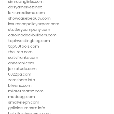
simracinglinks.com
dosyamerkezi.net
le-surrealisme.com
showcasebeauty.com
insurancepolicyexpert.com
statkeycompany.com
carolinadeckbuilders.com
topinvestingblog.com
top50tools.com
the-rep.com
saltyfranks.com
annerani.com
jazzatude.com
0022pa.com
zeroshare.info
bilesinc.com
milaretreatnz.com
modaagi.com
smallvilleph.com
galiciasuroeste.info
batallasdeguerra.com