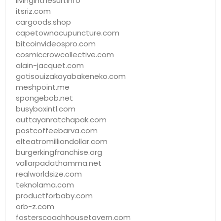
livinginthesun.info
itsriz.com
cargoods.shop
capetownacupuncture.com
bitcoinvideospro.com
cosmiccrowcollective.com
alain-jacquet.com
gotisouizakayabakeneko.com
meshpoint.me
spongebob.net
busyboxintl.com
auttayanratchapak.com
postcoffeebarva.com
elteatromilliondollar.com
burgerkingfranchise.org
vallarpadathamma.net
realworldsize.com
teknolama.com
productforbaby.com
orb-z.com
fosterscoachhousetavern.com