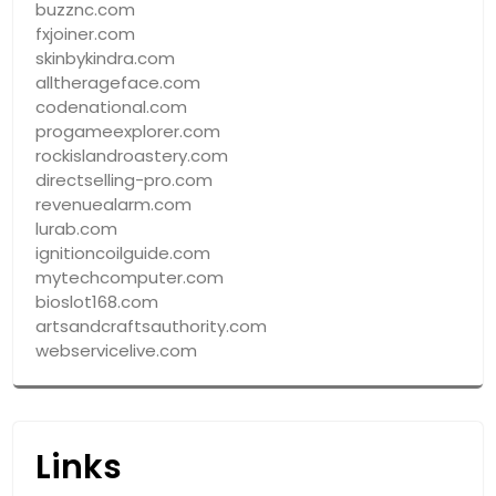
buzznc.com
fxjoiner.com
skinbykindra.com
alltherageface.com
codenational.com
progameexplorer.com
rockislandroastery.com
directselling-pro.com
revenuealarm.com
lurab.com
ignitioncoilguide.com
mytechcomputer.com
bioslot168.com
artsandcraftsauthority.com
webservicelive.com
Links