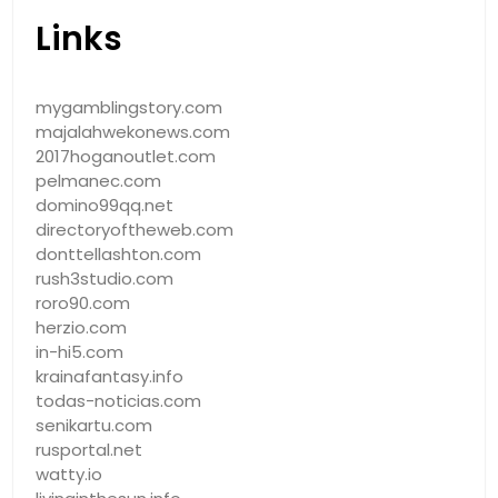
Links
mygamblingstory.com
majalahwekonews.com
2017hoganoutlet.com
pelmanec.com
domino99qq.net
directoryoftheweb.com
donttellashton.com
rush3studio.com
roro90.com
herzio.com
in-hi5.com
krainafantasy.info
todas-noticias.com
senikartu.com
rusportal.net
watty.io