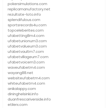
pokersimulations.com
replicamanufactory.net
rezultate-loto.info
splendifulous.com
sportsrecords4u.com
topceleberites.com
ufabetting8m4.com
ufabetunionum3.com
ufabetvalueum3.com
ufabetvaultm7.com
ufabetvillageum7.com
ufabetvoicem3.com
waveufabetm4.com
wayang88.net
websiteufabetm4.com
whiteufabetm4.com
anikalappy.com
dininghelsinki.info
duanfrescariverside.info
etilerx.com