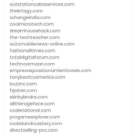
outstationcabsservices.com
thekrtagy.com
xchangeindia.com
coolmicrotech.com
dreamhousehack.com
the-techteacher.com
automobilenews-online.com
fashionalltimes.com
totaldigitalforum.com
technoarmaan.com
empresasposicionamientoweb.com
tonybestcosmetics.com
buzznc.com
fxjoiner.com
skinbykindra.com
alltherageface.com
codenational.com
progameexplorer.com
rockislandroastery.com
directselling-pro.com