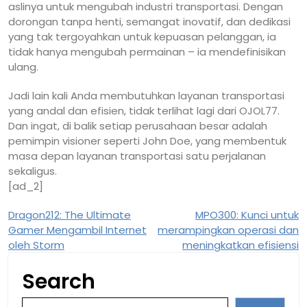
aslinya untuk mengubah industri transportasi. Dengan
dorongan tanpa henti, semangat inovatif, dan dedikasi
yang tak tergoyahkan untuk kepuasan pelanggan, ia
tidak hanya mengubah permainan – ia mendefinisikan
ulang.
Jadi lain kali Anda membutuhkan layanan transportasi
yang andal dan efisien, tidak terlihat lagi dari OJOL77.
Dan ingat, di balik setiap perusahaan besar adalah
pemimpin visioner seperti John Doe, yang membentuk
masa depan layanan transportasi satu perjalanan
sekaligus.
[ad_2]
Post
Dragon212: The Ultimate
MPO300: Kunci untuk
Gamer Mengambil Internet
merampingkan operasi dan
navigation
oleh Storm
meningkatkan efisiensi
Search