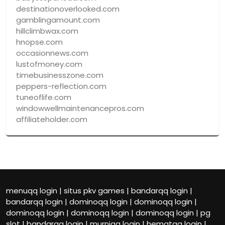
destinationoverlooked.com
gamblingamount.com
hillclimbwax.com
hnopse.com
occasionnews.com
lustofmoney.com
timebusinesszone.com
peppers-reflection.com
tuneoflife.com
windowwellmaintenancepros.com
affiliateholder.com
menuqq login
|
situs pkv games
|
bandarqq login
|
bandarqq login
|
dominoqq login
|
dominoqq login
|
dominoqq login
|
dominoqq login
|
dominoqq login
|
pg
slot
|
bandarqq login
|
murniqq login
|
hematqq login
|