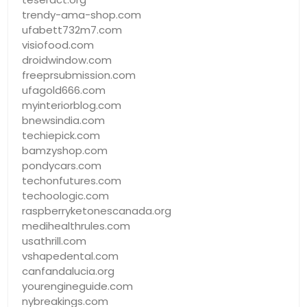
trendy-ama-shop.com
ufabett732m7.com
visiofood.com
droidwindow.com
freeprsubmission.com
ufagold666.com
myinteriorblog.com
bnewsindia.com
techiepick.com
bamzyshop.com
pondycars.com
techonfutures.com
techoologic.com
raspberryketonescanada.org
medihealthrules.com
usathrill.com
vshapedental.com
canfandalucia.org
yourengineguide.com
nybreakings.com