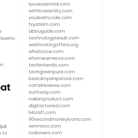
iyouessential.com
withloveamity.com
youlearncode.com
fxyatirim.com
abbuguide.com
r
technologyresult.com
 kasino
webhostingoffers.org
whatszow.com
ehomeamerca.com
an
techintendo.com
techgreenpure.com
bestdropshipstore.com
pat
cartelreviews.com
surfsway.com
nailartproduct.com
digitactseed.com
lvlcraft.com
90secondmoneyloans.com
xenmicro.com
juk
rodrovers.com
n to