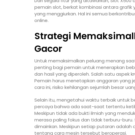
Dari segala fitur yang ditawarkan, Slot X500 
pemain slot, berkat kombinasi antara grafi
yang menggiurkan. Hal ini semua berkontribu
online.
Strategi Memaksimal
Gacor
Untuk memaksimalkan peluang menang saat m
penting bagi pemain untuk menerapkan be
dan hasil yang diperoleh. Salah satu aspek k
Pemain harus menetapkan anggaran yang jel
cara ini, risiko kehilangan sejumlah besar ua
Selain itu, mengetahui waktu terbaik untu
percaya bahwa ada saat-saat tertentu ketik
Meskipun tidak ada bukti ilmiah yang menduk
merasa paling fokus dan tidak terburu-buru.
dimainkan. Meskipun setiap putaran adala
tentang cara mesin tersebut beroperasi.