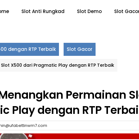
ome
Slot Anti Rungkad
Slot Demo
Slot Gaco
X500 dengan RTP Terbaik
Slot Gacor
 Slot X500 dari Pragmatic Play dengan RTP Terbaik
i: Menangkan Permainan Sl
ic Play dengan RTP Terba
in@ufabettinwm7.com