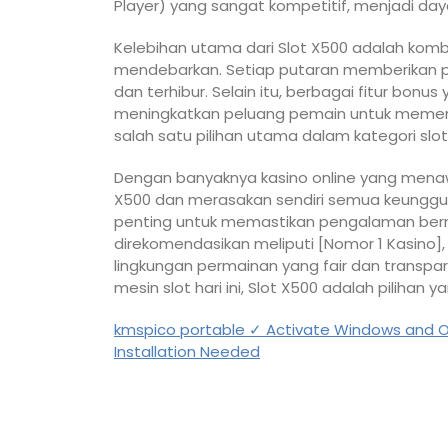
Player) yang sangat kompetitif, menjadi day
Kelebihan utama dari Slot X500 adalah komb
mendebarkan. Setiap putaran memberikan p
dan terhibur. Selain itu, berbagai fitur bon
meningkatkan peluang pemain untuk memenan
salah satu pilihan utama dalam kategori slot g
Dengan banyaknya kasino online yang menaw
X500 dan merasakan sendiri semua keunggul
penting untuk memastikan pengalaman ber
direkomendasikan meliputi [Nomor 1 Kasino]
lingkungan permainan yang fair dan transpa
mesin slot hari ini, Slot X500 adalah pilihan
Post
kmspico portable ✓ Activate Windows and O
Installation Needed
navigation