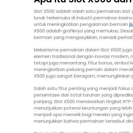
Slot X500 adalah salah satu permainan slot
lunak terkemuka di industri permainan kasino 
untuk meningkatkan pengalaman bermain
j
X500 adalah grafiknya yang memukau. Desai
bermain yang mengasyikkan, menarik perhat
Mekanisme permainan dalam Slot X500 juga
elemen tradisional dengan inovasi modern
tetapi juga menantang. Fitur bonus, simbol 
meningkatkan peluang pemain dalam meraih 
X500 juga sangat beragam, memungkinkan pem
Salah satu fitur penting yang menjadi fokus
persentase dari total taruhan yang dipredi
panjang. Slot X500 menawarkan tingkat RTP 
menunjukkan potensi keuntungan yang lebih 
menjadi opsi menarik bagi mereka yang ing
menunjukkan bahwa permainan tersebut dira