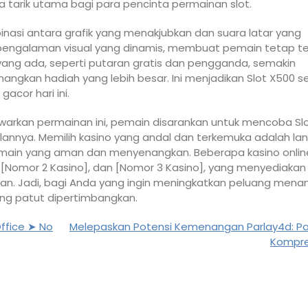
a tarik utama bagi para pencinta permainan slot.
inasi antara grafik yang menakjubkan dan suara latar yang
engalaman visual yang dinamis, membuat pemain tetap ter
us yang ada, seperti putaran gratis dan pengganda, semakin
gkan hadiah yang lebih besar. Ini menjadikan Slot X500 s
acor hari ini.
arkan permainan ini, pemain disarankan untuk mencoba Sl
annya. Memilih kasino yang andal dan terkemuka adalah la
main yang aman dan menyenangkan. Beberapa kasino onlin
, [Nomor 2 Kasino], dan [Nomor 3 Kasino], yang menyediakan
ran. Jadi, bagi Anda yang ingin meningkatkan peluang menan
 yang patut dipertimbangkan.
ffice ➤ No
Melepaskan Potensi Kemenangan Parlay4d: P
Kompre