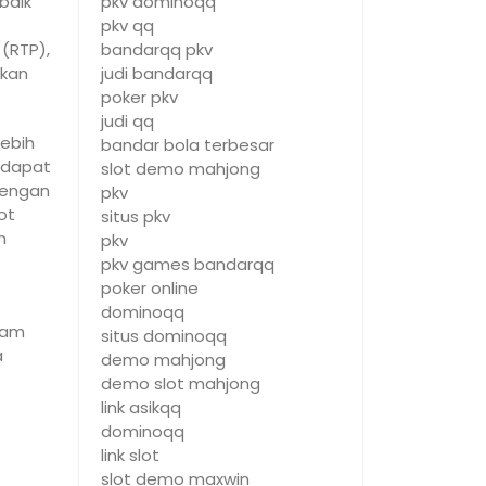
baik
pkv dominoqq
pkv qq
(RTP),
bandarqq pkv
nkan
judi bandarqq
poker pkv
judi qq
lebih
bandar bola terbesar
g dapat
slot demo mahjong
Dengan
pkv
ot
situs pkv
n
pkv
pkv games bandarqq
poker online
dominoqq
lam
situs dominoqq
a
demo mahjong
demo slot mahjong
link asikqq
dominoqq
link slot
slot demo maxwin