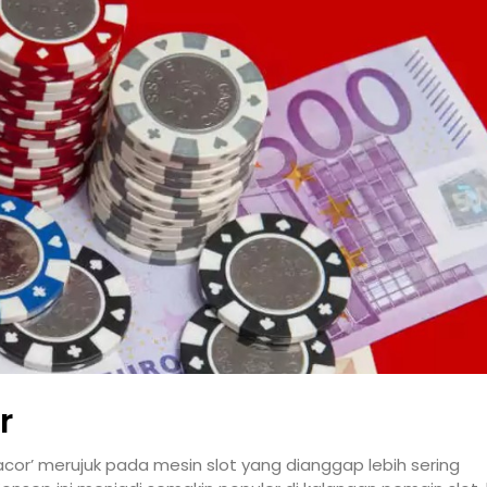
r
gacor’ merujuk pada mesin slot yang dianggap lebih sering