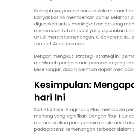
Selanjutnya, pemain harus selalu memanfaat
Banyak kasino memberikan bonus selamat dat
digunakan untuk meningkatkan peluang men
menambah total modal yang digunakan untu
untuk meraih kemenangan. Oleh karena itu, s
tempat Anda bermain.
Dengan mengikuti strategi-strategi ini, pe
menikmati pengalaman permainan yang lebi
kesenangan dalam bermain dapat menjadika
Kesimpulan: Mengapa 
hari Ini
Slot X500 dari Pragmatic Play membawa p
menang yang signifikan. Dengan fitur-fitur c
memungkinkan para pemain untuk meraih kem
pada potensi kemenangan terbesar dalam pe