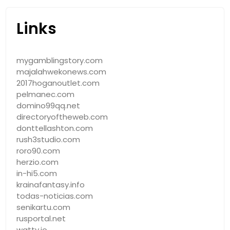
Links
mygamblingstory.com
majalahwekonews.com
2017hoganoutlet.com
pelmanec.com
domino99qq.net
directoryoftheweb.com
donttellashton.com
rush3studio.com
roro90.com
herzio.com
in-hi5.com
krainafantasy.info
todas-noticias.com
senikartu.com
rusportal.net
watty.io