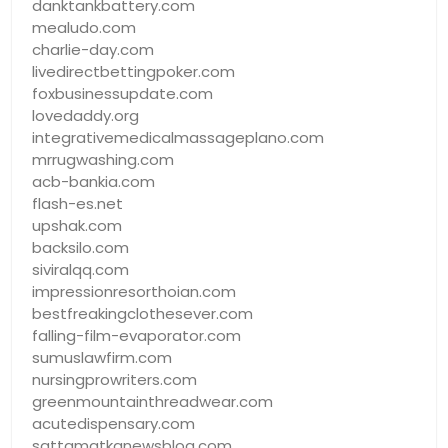
danktankbattery.com
mealudo.com
charlie-day.com
livedirectbettingpoker.com
foxbusinessupdate.com
lovedaddy.org
integrativemedicalmassageplano.com
mrrugwashing.com
acb-bankia.com
flash-es.net
upshak.com
backsilo.com
siviralqq.com
impressionresorthoian.com
bestfreakingclothesever.com
falling-film-evaporator.com
sumuslawfirm.com
nursingprowriters.com
greenmountainthreadwear.com
acutedispensary.com
sattamatkanewsblog.com