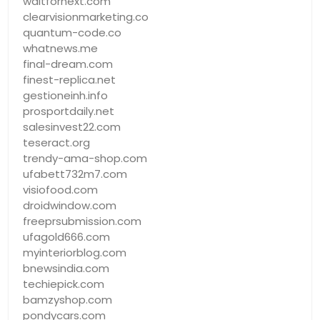
waitfornext.com
clearvisionmarketing.co
quantum-code.co
whatnews.me
final-dream.com
finest-replica.net
gestioneinh.info
prosportdaily.net
salesinvest22.com
teseract.org
trendy-ama-shop.com
ufabett732m7.com
visiofood.com
droidwindow.com
freeprsubmission.com
ufagold666.com
myinteriorblog.com
bnewsindia.com
techiepick.com
bamzyshop.com
pondycars.com