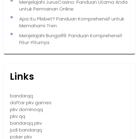
Menjelajahi JurusCasino: Panduan Utama Anda
untuk Permainan Online
Apa itu Plisbet? Panduan Komprehensif untuk
Memahami Tren
Menjelajahi Bunga99: Panduan Komprehensif
Fitur-Fiturnya
Links
bandarqq
daftar pkv games
pkv dominoqq
pkv qq
bandarqq pkv
judi bandarqq
poker pkv