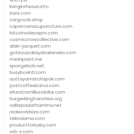
livinginthesun.info
itsriz.com
cargoods.shop
capetownacupuncture.com
bitcoinvideospro.com
cosmiccrowcollective.com
alain-jacquet.com
gotisouizakayabakeneko.com
meshpoint.me
spongebob.net
busyboxintl.com
auttayanratchapak.com
postcoffeebarva.com
elteatromilliondollar.com
burgerkingfranchise.org
vallarpadathamma.net
realworldsize.com
teknolama.com
productforbaby.com
orb-z.com