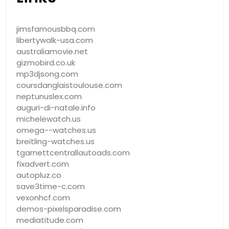
jimsfamousbbq.com
libertywalk-usa.com
australiamovie.net
gizmobird.co.uk
mp3djsong.com
coursdanglaistoulouse.com
neptunuslex.com
auguri-di-natale.info
michelewatch.us
omega--watches.us
breitling-watches.us
tgarnettcentrallautoads.com
fixadvert.com
autopluz.co
save3time-c.com
vexonhcf.com
demos-pixelsparadise.com
mediatitude.com