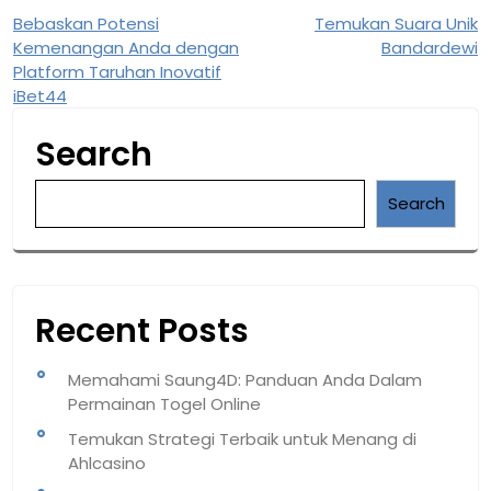
Post
Bebaskan Potensi
Temukan Suara Unik
Kemenangan Anda dengan
Bandardewi
navigation
Platform Taruhan Inovatif
iBet44
Search
Search
Recent Posts
Memahami Saung4D: Panduan Anda Dalam
Permainan Togel Online
Temukan Strategi Terbaik untuk Menang di
Ahlcasino