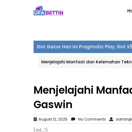
Skip
to
H
content
Slot Gacor Hari Ini Pragmatic Play, Slot 
Menjelajahi Manfaat dan Kelemahan Tekn
Menjelajahi Manfa
Gaswin
August 12, 2025
No Comments
admin@
[ad_1]