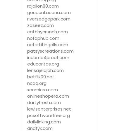
rajalion88.com
goupuntacana.com
riversedgepark.com
zaseez.com
catchycrunch.com
nofaphub.com
nefertitingalls.com
patsyscreations.com
income4proof.com
educaritas.org
lensajelajah.com
betflik09.net
ncaq.org
xenmicro.com
onlineshopera.com
dartyfresh.com
lewisenterprises.net
pcsoftwarefree.org
dailylinking.com
dnafyx.com