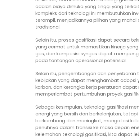
adalah biaya dimuka yang tinggi yang terka
kompleks dari teknologi ini membutuhkan inve
terampil, menjadikannya pilihan yang mahal 
tradisional.
Selain itu, proses gasifikasi dapat secar
yang cermat untuk memastikan kinerja yang 
gas, dan komposisi syngas dapat mempengaru
pada tantangan operasional potensial.
Selain itu, pengembangan dan penyebaran t
kebijakan yang dapat menghambat adopsi ya
karbon, dan kerangka kerja peraturan dapa
memperlambat pertumbuhan proyek gasifika
Sebagai kesimpulan, teknologi gasifikasi m
energi yang bersih dan berkelanjutan, tetap
berkembang dan meningkat, mengatasi kele
penuhnya dalam transisi ke masa depan en
kelemahan teknologi gasifikasi, kita dap