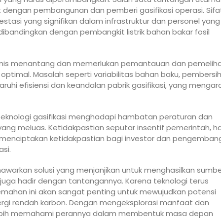
it dengan pembangunan dan pemberi gasifikasi operasi. Sifa
stasi yang signifikan dalam infrastruktur dan personel yang
dibandingkan dengan pembangkit listrik bahan bakar fosil
a teknis menantang dan memerlukan pemantauan dan pemelih
optimal. Masalah seperti variabilitas bahan baku, pembersi
hi efisiensi dan keandalan pabrik gasifikasi, yang mengar
eknologi gasifikasi menghadapi hambatan peraturan dan
ng meluas. Ketidakpastian seputar insentif pemerintah, h
t menciptakan ketidakpastian bagi investor dan pengemban
si.
enawarkan solusi yang menjanjikan untuk menghasilkan sumb
i juga hadir dengan tantangannya. Karena teknologi terus
mahan ini akan sangat penting untuk mewujudkan potensi
ergi rendah karbon. Dengan mengeksplorasi manfaat dan
at lebih memahami perannya dalam membentuk masa depan