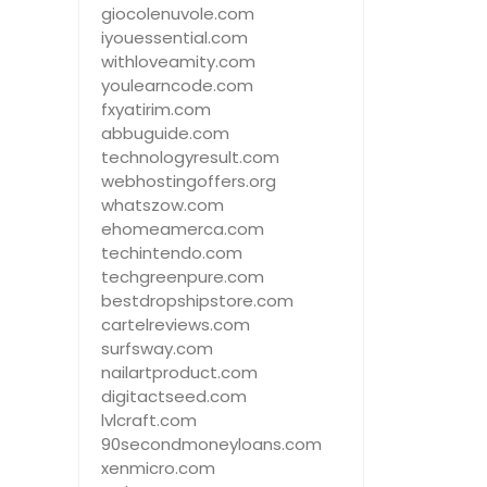
giocolenuvole.com
iyouessential.com
withloveamity.com
youlearncode.com
fxyatirim.com
abbuguide.com
technologyresult.com
webhostingoffers.org
whatszow.com
ehomeamerca.com
techintendo.com
techgreenpure.com
bestdropshipstore.com
cartelreviews.com
surfsway.com
nailartproduct.com
digitactseed.com
lvlcraft.com
90secondmoneyloans.com
xenmicro.com