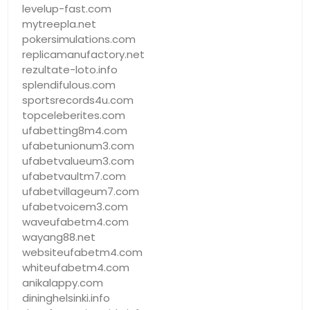
levelup-fast.com
mytreepla.net
pokersimulations.com
replicamanufactory.net
rezultate-loto.info
splendifulous.com
sportsrecords4u.com
topceleberites.com
ufabetting8m4.com
ufabetunionum3.com
ufabetvalueum3.com
ufabetvaultm7.com
ufabetvillageum7.com
ufabetvoicem3.com
waveufabetm4.com
wayang88.net
websiteufabetm4.com
whiteufabetm4.com
anikalappy.com
dininghelsinki.info