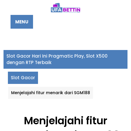
Skip
to
content
MENU
Slot Gacor Hari Ini Pragmatic Play, Slot X500
dengan RTP Terbaik
Slot Gacor
Menjelajahi fitur menarik dari SGM188
Menjelajahi fitur