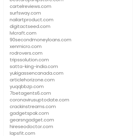
cartelreviews.com
surfsway.com
nailartproduct.com
digitactseed.com
lvlcraft.com
90secondmoneyloans.com
xenmicro.com
rodrovers.com
tripssolution.com
satta-king-india.com
yukigassencanada.com
articlehorizone.com
yuqqbbzp.com
7betagents6.com
coronavirusuptodate.com
crackinstreams.com
gadgetspak.com
gearsngadget.com
hireseodoctor.com
lapsfit.com