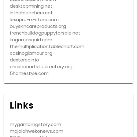
desktopmining.net
inthebleachers.net
lexapro-rx-store.com
buyskincareproducts.org
frenchbulldogpuppyforsale.net
kogamasquid.com
themultiplicationtablechart.com
casinoglamour.org
dextercoin.io
christianarticledirectory.org
5homestyle.com
Links
mygamblingstory.com
majalahwekonews.com