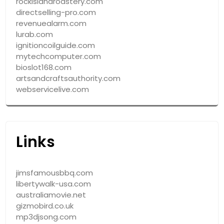
rockislandroastery.com
directselling-pro.com
revenuealarm.com
lurab.com
ignitioncoilguide.com
mytechcomputer.com
bioslot168.com
artsandcraftsauthority.com
webservicelive.com
Links
jimsfamousbbq.com
libertywalk-usa.com
australiamovie.net
gizmobird.co.uk
mp3djsong.com