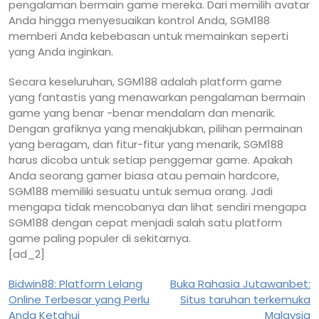
pengalaman bermain game mereka. Dari memilih avatar
Anda hingga menyesuaikan kontrol Anda, SGM188
memberi Anda kebebasan untuk memainkan seperti
yang Anda inginkan.
Secara keseluruhan, SGM188 adalah platform game
yang fantastis yang menawarkan pengalaman bermain
game yang benar -benar mendalam dan menarik.
Dengan grafiknya yang menakjubkan, pilihan permainan
yang beragam, dan fitur-fitur yang menarik, SGM188
harus dicoba untuk setiap penggemar game. Apakah
Anda seorang gamer biasa atau pemain hardcore,
SGM188 memiliki sesuatu untuk semua orang. Jadi
mengapa tidak mencobanya dan lihat sendiri mengapa
SGM188 dengan cepat menjadi salah satu platform
game paling populer di sekitarnya.
[ad_2]
Post
Bidwin88: Platform Lelang
Buka Rahasia Jutawanbet:
Online Terbesar yang Perlu
Situs taruhan terkemuka
Anda Ketahui
Malaysia