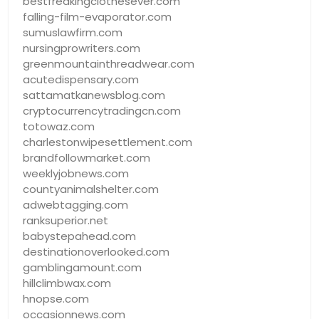
bestfreakingclothesever.com
falling-film-evaporator.com
sumuslawfirm.com
nursingprowriters.com
greenmountainthreadwear.com
acutedispensary.com
sattamatkanewsblog.com
cryptocurrencytradingcn.com
totowaz.com
charlestonwipesettlement.com
brandfollowmarket.com
weeklyjobnews.com
countyanimalshelter.com
adwebtagging.com
ranksuperior.net
babystepahead.com
destinationoverlooked.com
gamblingamount.com
hillclimbwax.com
hnopse.com
occasionnews.com