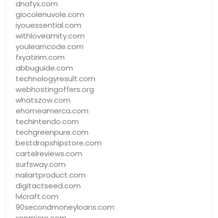
dnafyx.com
giocolenuvole.com
iyouessential.com
withloveamity.com
youlearncode.com
fxyatirim.com
abbuguide.com
technologyresult.com
webhostingoffers.org
whatszow.com
ehomeamerca.com
techintendo.com
techgreenpure.com
bestdropshipstore.com
cartelreviews.com
surfsway.com
nailartproduct.com
digitactseed.com
lvlcraft.com
90secondmoneyloans.com
xenmicro.com