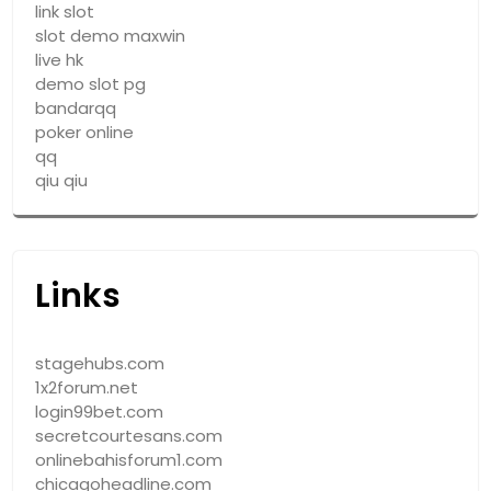
link slot
slot demo maxwin
live hk
demo slot pg
bandarqq
poker online
qq
qiu qiu
Links
stagehubs.com
1x2forum.net
login99bet.com
secretcourtesans.com
onlinebahisforum1.com
chicagoheadline.com