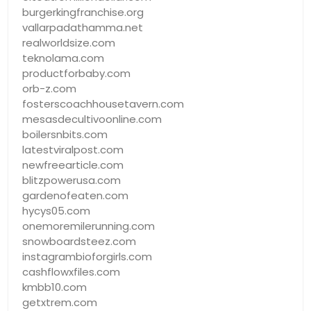
burgerkingfranchise.org
vallarpadathamma.net
realworldsize.com
teknolama.com
productforbaby.com
orb-z.com
fosterscoachhousetavern.com
mesasdecultivoonline.com
boilersnbits.com
latestviralpost.com
newfreearticle.com
blitzpowerusa.com
gardenofeaten.com
hycys05.com
onemoremilerunning.com
snowboardsteez.com
instagrambioforgirls.com
cashflowxfiles.com
kmbb10.com
getxtrem.com