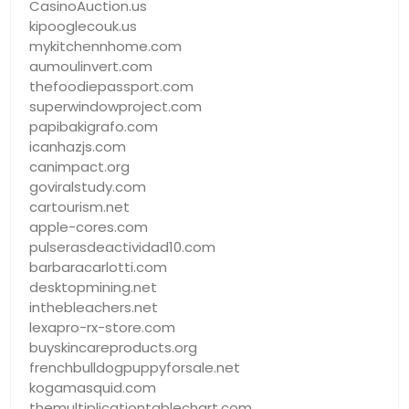
CasinoAuction.us
kipooglecouk.us
mykitchennhome.com
aumoulinvert.com
thefoodiepassport.com
superwindowproject.com
papibakigrafo.com
icanhazjs.com
canimpact.org
goviralstudy.com
cartourism.net
apple-cores.com
pulserasdeactividad10.com
barbaracarlotti.com
desktopmining.net
inthebleachers.net
lexapro-rx-store.com
buyskincareproducts.org
frenchbulldogpuppyforsale.net
kogamasquid.com
themultiplicationtablechart.com