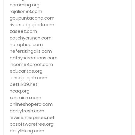
camming.org
rajalion88.com
goupuntacana.com
riversedgepark.com
zaseez.com
catchycrunch.com
nofaphub.com
nefertitingalls.com
patsyscreations.com
income4proof.com
educaritas.org
lensajelajah.com
betflik09.net
ncaq.org
xenmicro.com
onlineshopera.com
dartyfresh.com
lewisenterprises.net
pcsoftwarefree.org
dailylinking.com