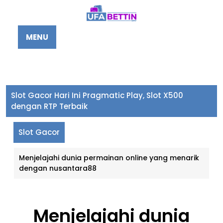
Skip
to
content
MENU
Slot Gacor Hari Ini Pragmatic Play, Slot X500
dengan RTP Terbaik
Slot Gacor
Menjelajahi dunia permainan online yang menarik
dengan nusantara88
Menjelajahi dunia