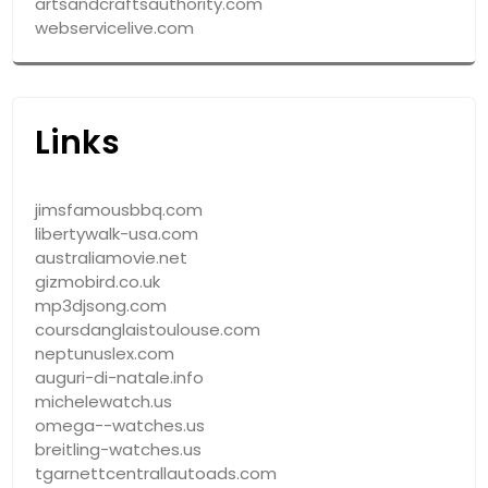
artsandcraftsauthority.com
webservicelive.com
Links
jimsfamousbbq.com
libertywalk-usa.com
australiamovie.net
gizmobird.co.uk
mp3djsong.com
coursdanglaistoulouse.com
neptunuslex.com
auguri-di-natale.info
michelewatch.us
omega--watches.us
breitling-watches.us
tgarnettcentrallautoads.com