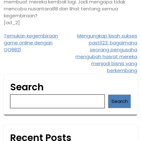
membuat mereka kembali lagi. Jadi mengapa tidak
mencoba nusantara88 dan lihat tentang semua
kegembiraan?
[ad_2]
Post
Temukan kegembiraan
Mengungkap kisah sukses
game online dengan
pasti123: bagaimana
navigation
QQ8821
seorang pengusaha
mengubah hasrat mereka
menjadi bisnis yang
berkembang
Search
Search
Recent Posts