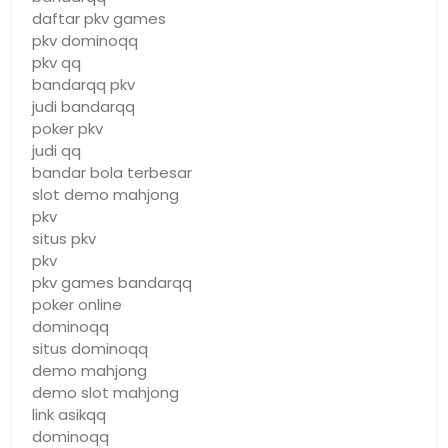
daftar pkv games
pkv dominoqq
pkv qq
bandarqq pkv
judi bandarqq
poker pkv
judi qq
bandar bola terbesar
slot demo mahjong
pkv
situs pkv
pkv
pkv games bandarqq
poker online
dominoqq
situs dominoqq
demo mahjong
demo slot mahjong
link asikqq
dominoqq