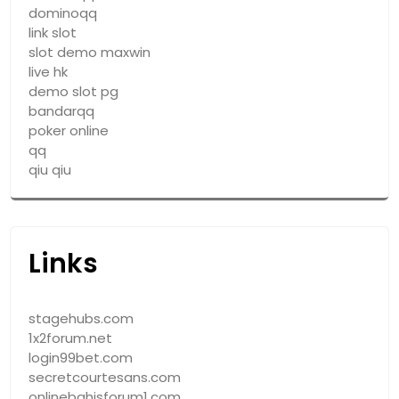
dominoqq
link slot
slot demo maxwin
live hk
demo slot pg
bandarqq
poker online
qq
qiu qiu
Links
stagehubs.com
1x2forum.net
login99bet.com
secretcourtesans.com
onlinebahisforum1.com