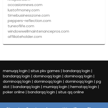
occasionnews.com
lustofmoney.com
timebusinesszone.com
peppers-reflection.com
tuneoflife.com
windowwellmaintenancepros.com
affiliateholder.com
menuqq login
|
situs pkv games
|
bandarqq login
|
bandarqq login
|
dominoqq login
|
dominoqq login
|
dominoqq login
|
dominoqq login
|
dominoqq login
|
pg
slot
|
bandarqq login
|
murniqq login
|
hematqq login
|
poker online
|
bandarqq login
|
situs qq online