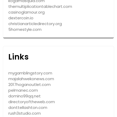
kogamasquid.com
themultiplicationtablechart.com
casinoglamour.org
dextercoin.io
christianarticledirectory.org
5homestyle.com
Links
mygamblingstory.com
majalahwekonews.com
2017hoganoutlet.com
pelmanec.com
domino99qq.net
directoryoftheweb.com
donttellashton.com
rush3studio.com