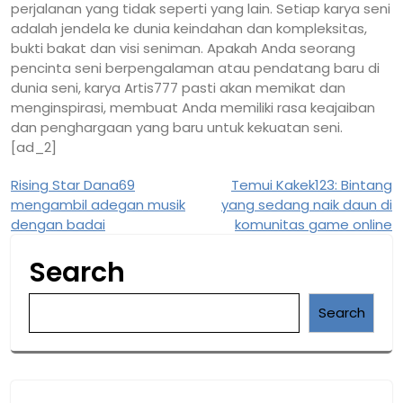
perjalanan yang tidak seperti yang lain. Setiap karya seni
adalah jendela ke dunia keindahan dan kompleksitas,
bukti bakat dan visi seniman. Apakah Anda seorang
pencinta seni berpengalaman atau pendatang baru di
dunia seni, karya Artis777 pasti akan memikat dan
menginspirasi, membuat Anda memiliki rasa keajaiban
dan penghargaan yang baru untuk kekuatan seni.
[ad_2]
Post
Rising Star Dana69
Temui Kakek123: Bintang
mengambil adegan musik
yang sedang naik daun di
navigation
dengan badai
komunitas game online
Search
Search