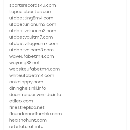
sportsrecords4u.com
topceleberites.com
ufabetting8m4.com
ufabetunionum3.com
ufabetvalueum3.com
ufabetvaultm7.com
ufabetvillageum7.com
ufabetvoicem3.com
waveufabetm4.com
wayang88.net
websiteufabetm4.com
whiteufabetm4.com
anikalappy.com
dininghelsinki.info
duanfrescariverside.info
etilerx.com
finestreplica.net
flounderandfumble.com
healthohunt.com
retefuturah.info