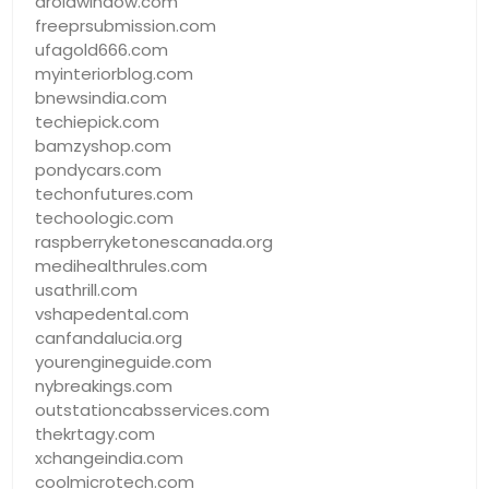
droidwindow.com
freeprsubmission.com
ufagold666.com
myinteriorblog.com
bnewsindia.com
techiepick.com
bamzyshop.com
pondycars.com
techonfutures.com
techoologic.com
raspberryketonescanada.org
medihealthrules.com
usathrill.com
vshapedental.com
canfandalucia.org
yourengineguide.com
nybreakings.com
outstationcabsservices.com
thekrtagy.com
xchangeindia.com
coolmicrotech.com