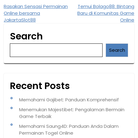
Post
Rasakan Sensasi Permainan
Temui Bolago88: Bintang
Online bersama
Baru di Komunitas Game
navigation
JakartaSlot88
Online
Search
Search
Recent Posts
Memahami Gajibet: Panduan Komprehensif
Menemukan Majestibet: Pengalaman Bermain
Game Terbaik
Memahami Saung4D: Panduan Anda Dalam
Permainan Togel Online