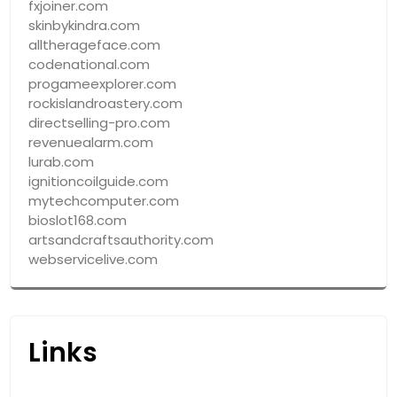
fxjoiner.com
skinbykindra.com
alltherageface.com
codenational.com
progameexplorer.com
rockislandroastery.com
directselling-pro.com
revenuealarm.com
lurab.com
ignitioncoilguide.com
mytechcomputer.com
bioslot168.com
artsandcraftsauthority.com
webservicelive.com
Links