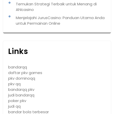
Temukan Strategi Terbaik untuk Menang di
Ahlcasino
Menjelajahi JurusCasino: Panduan Utama Anda
untuk Permainan Online
Links
bandarqq
daftar pkv games
pkv dominoqq
pkv qq
bandarqq pkv
judi bandarqq
poker pkv
judi qq
bandar bola terbesar