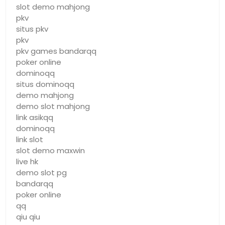
slot demo mahjong
pkv
situs pkv
pkv
pkv games bandarqq
poker online
dominoqq
situs dominoqq
demo mahjong
demo slot mahjong
link asikqq
dominoqq
link slot
slot demo maxwin
live hk
demo slot pg
bandarqq
poker online
qq
qiu qiu