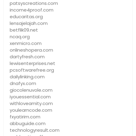
patsyscreations.com
income4proof.com
educaritas.org
lensajelajah.com
betflik09.net
ncaq.org
xenmicro.com
onlineshopera.com
dartyfresh.com
lewisenterprises.net
pcsoftwarefree.org
dailylinking.com
dnafyx.com
giocolenuvole.com
iyouessential.com
withloveamity.com
youlearncode.com
fxyatirim.com
abbuguide.com
technologyresult.com