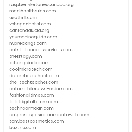
raspberryketonescanada.org
medihealthrules.com
usathrill.com
vshapedental.com
canfandalucia.org
yourengineguide.com
nybreakings.com
outstationcabsservices.com
thekrtagy.com
xchangeindia.com
coolmicrotech.com
dreamhousehack.com
the-techteacher.com
automobilenews-online.com
fashionalltimes.com
totaldigitalforum.com
technoarmaan.com
empresasposicionamientoweb.com
tonybestcosmetics.com
buzznc.com