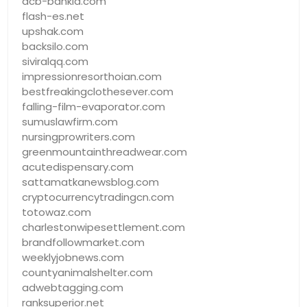
acb-bankia.com
flash-es.net
upshak.com
backsilo.com
siviralqq.com
impressionresorthoian.com
bestfreakingclothesever.com
falling-film-evaporator.com
sumuslawfirm.com
nursingprowriters.com
greenmountainthreadwear.com
acutedispensary.com
sattamatkanewsblog.com
cryptocurrencytradingcn.com
totowaz.com
charlestonwipesettlement.com
brandfollowmarket.com
weeklyjobnews.com
countyanimalshelter.com
adwebtagging.com
ranksuperior.net