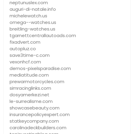
neptunuslex.com
auguri-di-natale.info
michelewatch.us
omega--watches.us
breitling-watches.us
tgarnettcentrallautoads.com
fixadvert.com
autopluz.co
save3time-c.com
vexonhcf.com
demos-pixelsparadise.com
mediatitude.com
prewarmotorcycles.com
simracinglinks.com
dosyamerkezi.net
le-surrealisme.com
showcasebeauty.com
insurancepolicyexpert.com
statkeycompany.com
carolinadeckbuilders.com