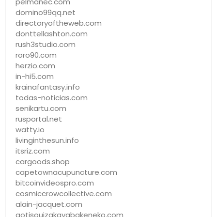
pelmanec.com
domino99qq.net
directoryoftheweb.com
donttellashton.com
rush3studio.com
roro90.com
herzio.com
in-hi5.com
krainafantasy.info
todas-noticias.com
senikartu.com
rusportal.net
watty.io
livinginthesun.info
itsriz.com
cargoods.shop
capetownacupuncture.com
bitcoinvideospro.com
cosmiccrowcollective.com
alain-jacquet.com
gotisouizakayabakeneko.com