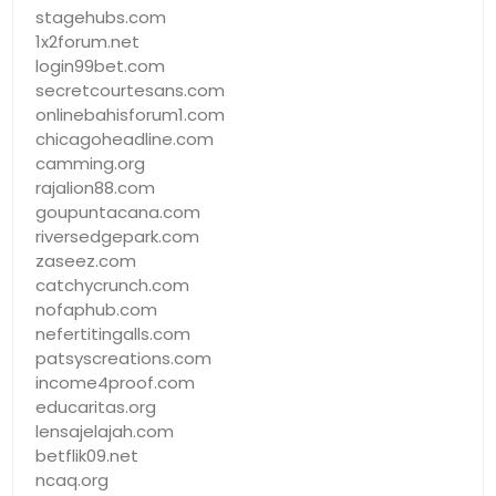
stagehubs.com
1x2forum.net
login99bet.com
secretcourtesans.com
onlinebahisforum1.com
chicagoheadline.com
camming.org
rajalion88.com
goupuntacana.com
riversedgepark.com
zaseez.com
catchycrunch.com
nofaphub.com
nefertitingalls.com
patsyscreations.com
income4proof.com
educaritas.org
lensajelajah.com
betflik09.net
ncaq.org