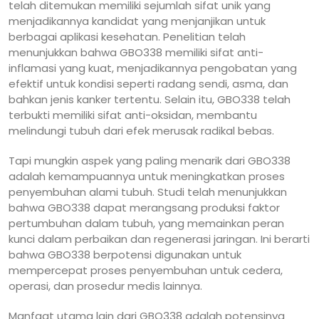
telah ditemukan memiliki sejumlah sifat unik yang
menjadikannya kandidat yang menjanjikan untuk
berbagai aplikasi kesehatan. Penelitian telah
menunjukkan bahwa GBO338 memiliki sifat anti-
inflamasi yang kuat, menjadikannya pengobatan yang
efektif untuk kondisi seperti radang sendi, asma, dan
bahkan jenis kanker tertentu. Selain itu, GBO338 telah
terbukti memiliki sifat anti-oksidan, membantu
melindungi tubuh dari efek merusak radikal bebas.
Tapi mungkin aspek yang paling menarik dari GBO338
adalah kemampuannya untuk meningkatkan proses
penyembuhan alami tubuh. Studi telah menunjukkan
bahwa GBO338 dapat merangsang produksi faktor
pertumbuhan dalam tubuh, yang memainkan peran
kunci dalam perbaikan dan regenerasi jaringan. Ini berarti
bahwa GBO338 berpotensi digunakan untuk
mempercepat proses penyembuhan untuk cedera,
operasi, dan prosedur medis lainnya.
Manfaat utama lain dari GBO338 adalah potensinya