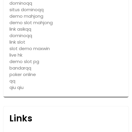
dominoqq
situs dominoqq
demo mahjong
demo slot mahjong
link asikqq
dominoqq
link slot
slot demo maxwin
live hk
demo slot pg
bandarqq
poker online
qq
qiu qiu
Links