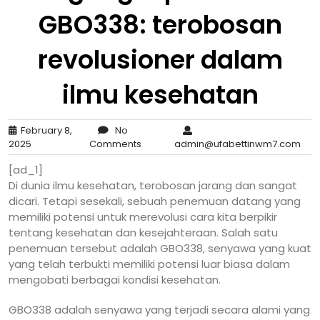
GBO338: terobosan
revolusioner dalam
ilmu kesehatan
February 8,
No
2025
Comments
admin@ufabettinwm7.com
[ad_1]
Di dunia ilmu kesehatan, terobosan jarang dan sangat
dicari. Tetapi sesekali, sebuah penemuan datang yang
memiliki potensi untuk merevolusi cara kita berpikir
tentang kesehatan dan kesejahteraan. Salah satu
penemuan tersebut adalah GBO338, senyawa yang kuat
yang telah terbukti memiliki potensi luar biasa dalam
mengobati berbagai kondisi kesehatan.
GBO338 adalah senyawa yang terjadi secara alami yang