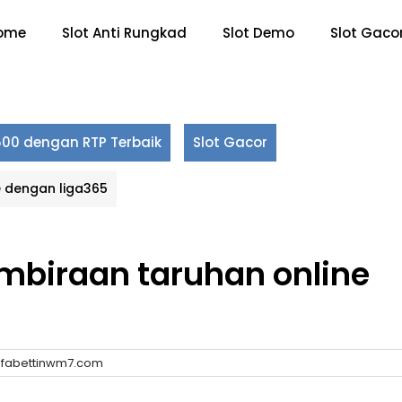
ome
Slot Anti Rungkad
Slot Demo
Slot Gaco
X500 dengan RTP Terbaik
Slot Gacor
 dengan liga365
biraan taruhan online
fabettinwm7.com