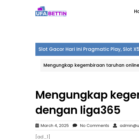
Skip
to
H
content
Slot Gacor Hari Ini Pragmatic Play, Slot 
Mengungkap kegembiraan taruhan online
Mengungkap kegem
dengan liga365
March 4, 2025
No Comments
admin@u
[ad_1]