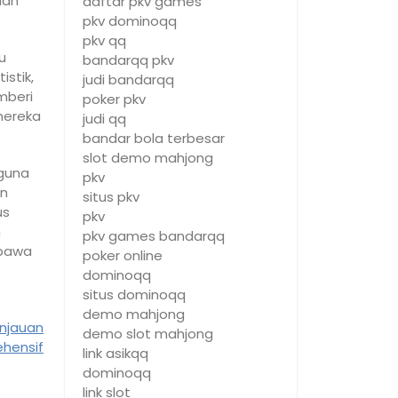
aan
daftar pkv games
pkv dominoqq
pkv qq
u
bandarqq pkv
istik,
judi bandarqq
mberi
poker pkv
mereka
judi qq
bandar bola terbesar
slot demo mahjong
gguna
pkv
an
situs pkv
us
pkv
n
pkv games bandarqq
mbawa
poker online
dominoqq
situs dominoqq
demo mahjong
injauan
demo slot mahjong
hensif
link asikqq
dominoqq
link slot