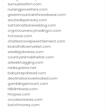
sumuslawfirm.com
nursingprowriters.com
greenmountainthreadwear.com
acutedispensary.com
sattamatkanewsblog.com
cryptocurrencytradingcn.com
totowaz.com
charlestonwipesettlement.com
brandfollowmarket.com
weeklyjobnews.com
countyanimalshelter.com
adwebtagging.com
ranksuperior.net
babystepahead.com
destinationoverlooked.com
gamblingamount.com
hillclimbwax.com
hnopse.com
occasionnews.com
lustofmoney.com