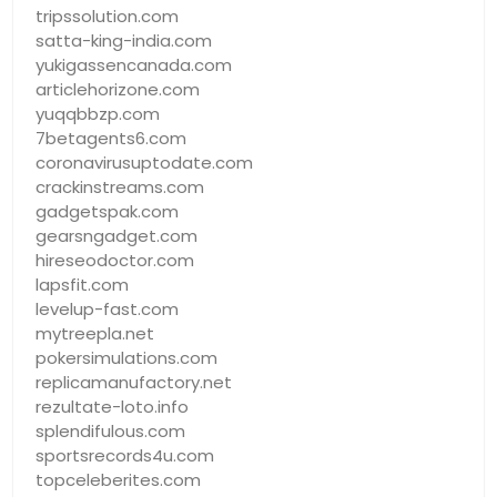
tripssolution.com
satta-king-india.com
yukigassencanada.com
articlehorizone.com
yuqqbbzp.com
7betagents6.com
coronavirusuptodate.com
crackinstreams.com
gadgetspak.com
gearsngadget.com
hireseodoctor.com
lapsfit.com
levelup-fast.com
mytreepla.net
pokersimulations.com
replicamanufactory.net
rezultate-loto.info
splendifulous.com
sportsrecords4u.com
topceleberites.com