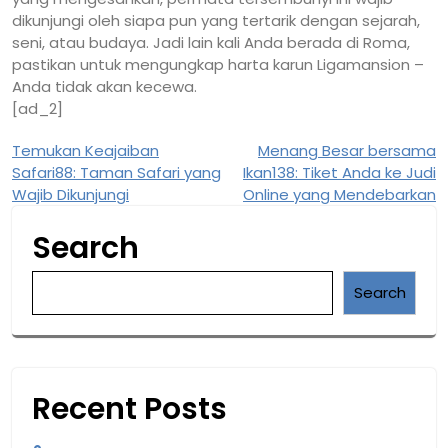
dikunjungi oleh siapa pun yang tertarik dengan sejarah,
seni, atau budaya. Jadi lain kali Anda berada di Roma,
pastikan untuk mengungkap harta karun Ligamansion –
Anda tidak akan kecewa.
[ad_2]
Post
Temukan Keajaiban
Menang Besar bersama
Safari88: Taman Safari yang
Ikan138: Tiket Anda ke Judi
navigation
Wajib Dikunjungi
Online yang Mendebarkan
Search
Search
Recent Posts