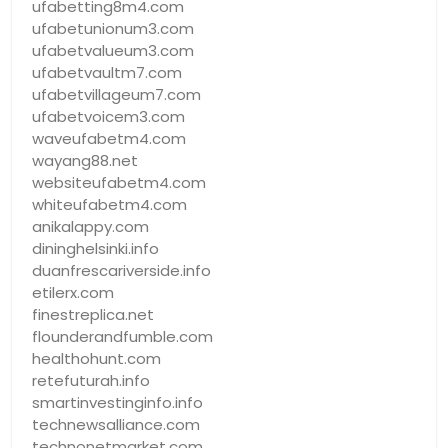
ufabetting8m4.com
ufabetunionum3.com
ufabetvalueum3.com
ufabetvaultm7.com
ufabetvillageum7.com
ufabetvoicem3.com
waveufabetm4.com
wayang88.net
websiteufabetm4.com
whiteufabetm4.com
anikalappy.com
dininghelsinki.info
duanfrescariverside.info
etilerx.com
finestreplica.net
flounderandfumble.com
healthohunt.com
retefuturah.info
smartinvestinginfo.info
technewsalliance.com
technonetmarket.com