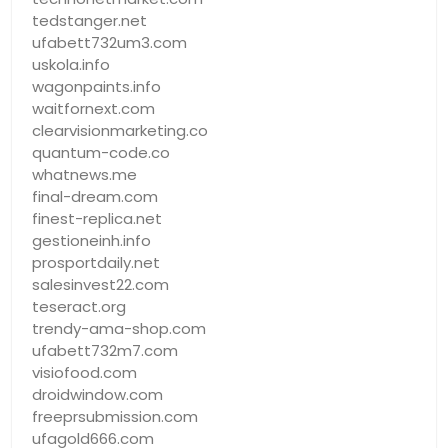
tedstanger.net
ufabett732um3.com
uskola.info
wagonpaints.info
waitfornext.com
clearvisionmarketing.co
quantum-code.co
whatnews.me
final-dream.com
finest-replica.net
gestioneinh.info
prosportdaily.net
salesinvest22.com
teseract.org
trendy-ama-shop.com
ufabett732m7.com
visiofood.com
droidwindow.com
freeprsubmission.com
ufagold666.com