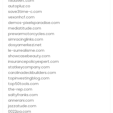
fixadvert.com
autopluz.co
save3time-c.com
vexonhcf.com
demos-pixelsparadise.com
mediatitude.com
prewarmotorcycles.com
simracinglinks.com
dosyamerkezi.net
le-surrealisme.com
showcasebeauty.com
insurancepolicyexpert.com
statkeycompany.com
carolinadeckbuilders.com
topinvestingblog.com
top50tools.com
the-rep.com
saltyfranks.com
annerani.com
jazzatude.com
0022pa.com