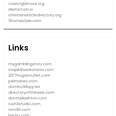
casinoglamour.org
dextercoin.io
christianarticledirectory.org
5homestyle.com
Links
mygamblingstory.com
majalahwekonews.com
2017hoganoutlet.com
pelmanec.com
domino99qq.net
directoryoftheweb.com
donttellashton.com
rush3studio.com
roro90.com
herzio.com