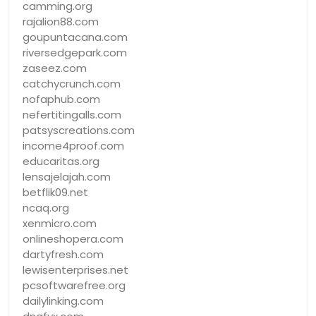
camming.org
rajalion88.com
goupuntacana.com
riversedgepark.com
zaseez.com
catchycrunch.com
nofaphub.com
nefertitingalls.com
patsyscreations.com
income4proof.com
educaritas.org
lensajelajah.com
betflik09.net
ncaq.org
xenmicro.com
onlineshopera.com
dartyfresh.com
lewisenterprises.net
pcsoftwarefree.org
dailylinking.com