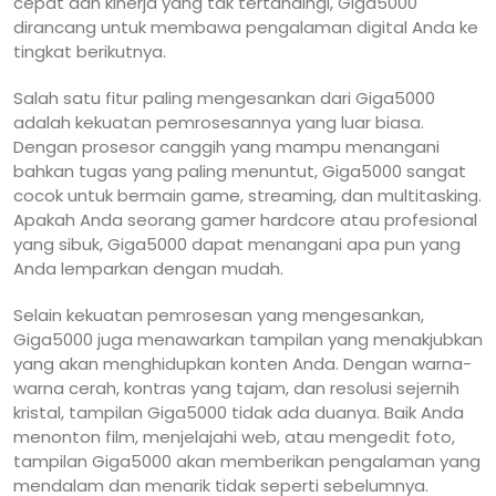
cepat dan kinerja yang tak tertandingi, Giga5000
dirancang untuk membawa pengalaman digital Anda ke
tingkat berikutnya.
Salah satu fitur paling mengesankan dari Giga5000
adalah kekuatan pemrosesannya yang luar biasa.
Dengan prosesor canggih yang mampu menangani
bahkan tugas yang paling menuntut, Giga5000 sangat
cocok untuk bermain game, streaming, dan multitasking.
Apakah Anda seorang gamer hardcore atau profesional
yang sibuk, Giga5000 dapat menangani apa pun yang
Anda lemparkan dengan mudah.
Selain kekuatan pemrosesan yang mengesankan,
Giga5000 juga menawarkan tampilan yang menakjubkan
yang akan menghidupkan konten Anda. Dengan warna-
warna cerah, kontras yang tajam, dan resolusi sejernih
kristal, tampilan Giga5000 tidak ada duanya. Baik Anda
menonton film, menjelajahi web, atau mengedit foto,
tampilan Giga5000 akan memberikan pengalaman yang
mendalam dan menarik tidak seperti sebelumnya.