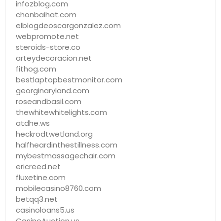
infozblog.com
chonbaihat.com
elblogdeoscargonzalez.com
webpromote.net
steroids-store.co
arteydecoracion.net
fithog.com
bestlaptopbestmonitor.com
georginaryland.com
roseandbasil.com
thewhitewhitelights.com
atdhe.ws
heckrodtwetland.org
halfheardinthestillness.com
mybestmassagechair.com
ericreed.net
fluxetine.com
mobilecasino8760.com
betqq3.net
casinoloans5.us
CasinoAuction.us