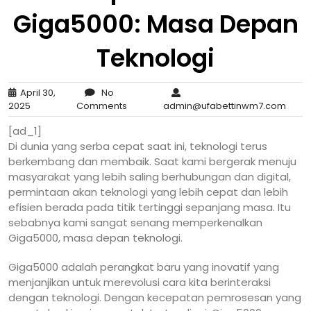
Giga5000: Masa Depan
Teknologi
April 30,
No
2025
Comments
admin@ufabettinwm7.com
[ad_1]
Di dunia yang serba cepat saat ini, teknologi terus
berkembang dan membaik. Saat kami bergerak menuju
masyarakat yang lebih saling berhubungan dan digital,
permintaan akan teknologi yang lebih cepat dan lebih
efisien berada pada titik tertinggi sepanjang masa. Itu
sebabnya kami sangat senang memperkenalkan
Giga5000, masa depan teknologi.
Giga5000 adalah perangkat baru yang inovatif yang
menjanjikan untuk merevolusi cara kita berinteraksi
dengan teknologi. Dengan kecepatan pemrosesan yang