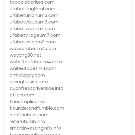
topceleberites.com
ufabetting8m4.com
ufabetunionum3.com
ufabetvalueum3.com
ufabetvaultm7.com
ufabetvillageum7.com
ufabetvoicem3.com
waveufabetm4.com
wayang88.net
websiteufabetm4.com
whiteufabetm4.com
anikalappy.com
dininghelsinki.info
duanfrescariverside.info
etilerx.com
finestreplica.net
flounderandfumble.com
healthohunt.com
retefuturah.info
smartinvestinginfo.info
technewsalliance.com