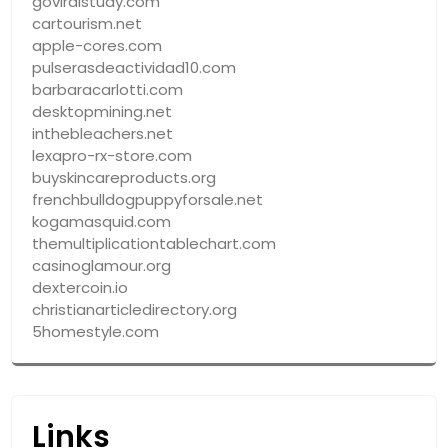
goviralstudy.com
cartourism.net
apple-cores.com
pulserasdeactividad10.com
barbaracarlotti.com
desktopmining.net
inthebleachers.net
lexapro-rx-store.com
buyskincareproducts.org
frenchbulldogpuppyforsale.net
kogamasquid.com
themultiplicationtablechart.com
casinoglamour.org
dextercoin.io
christianarticledirectory.org
5homestyle.com
Links