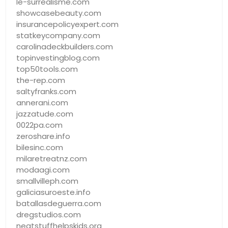
le-surrealisme.com
showcasebeauty.com
insurancepolicyexpert.com
statkeycompany.com
carolinadeckbuilders.com
topinvestingblog.com
top50tools.com
the-rep.com
saltyfranks.com
annerani.com
jazzatude.com
0022pa.com
zeroshare.info
bilesinc.com
milaretreatnz.com
modaagi.com
smallvilleph.com
galiciasuroeste.info
batallasdeguerra.com
dregstudios.com
neatstuffhelpskids.org