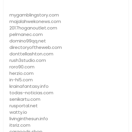
mygamblingstory.com
majalahwekonews.com
2017hoganoutlet.com
pelmanec.com
domino99qq.net
directoryoftheweb.com
donttellashton.com
rush3studio.com
roro90.com
herzio.com
in-hi5.com
krainafantasy.info
todas-noticias.com
senikartu.com
rusportal.net
watty.io
livinginthesun.info
itsriz.com
cargoods.shop