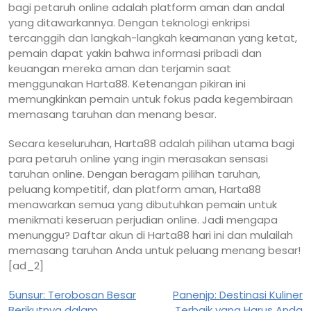
bagi petaruh online adalah platform aman dan andal
yang ditawarkannya. Dengan teknologi enkripsi
tercanggih dan langkah-langkah keamanan yang ketat,
pemain dapat yakin bahwa informasi pribadi dan
keuangan mereka aman dan terjamin saat
menggunakan Harta88. Ketenangan pikiran ini
memungkinkan pemain untuk fokus pada kegembiraan
memasang taruhan dan menang besar.
Secara keseluruhan, Harta88 adalah pilihan utama bagi
para petaruh online yang ingin merasakan sensasi
taruhan online. Dengan beragam pilihan taruhan,
peluang kompetitif, dan platform aman, Harta88
menawarkan semua yang dibutuhkan pemain untuk
menikmati keseruan perjudian online. Jadi mengapa
menunggu? Daftar akun di Harta88 hari ini dan mulailah
memasang taruhan Anda untuk peluang menang besar!
[ad_2]
Post
5unsur: Terobosan Besar
Panenjp: Destinasi Kuliner
Berikutnya dalam
Terbaik yang Harus Anda