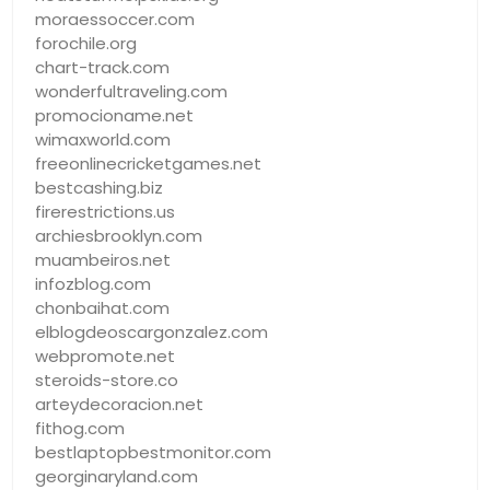
moraessoccer.com
forochile.org
chart-track.com
wonderfultraveling.com
promocioname.net
wimaxworld.com
freeonlinecricketgames.net
bestcashing.biz
firerestrictions.us
archiesbrooklyn.com
muambeiros.net
infozblog.com
chonbaihat.com
elblogdeoscargonzalez.com
webpromote.net
steroids-store.co
arteydecoracion.net
fithog.com
bestlaptopbestmonitor.com
georginaryland.com