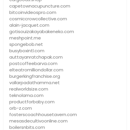
capetownacupuncture.com
bitcoinvideospro.com
cosmiccrowcollective.com
alain-jacquet.com
gotisouizakayabakeneko.com
meshpoint.me
spongebob.net
busyboxintl.com
auttayanratchapak.com
postcoffeebarva.com
elteatromilliondollar.com
burgerkingfranchise.org
vallarpadathamma.net
realworldsize.com
teknolama.com
productforbaby.com
orb-z.com
fosterscoachhousetavern.com
mesasdecultivoonline.com
boilersnbits.com