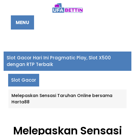
Skip
to
content
MENU
Slot Gacor Hari Ini Pragmatic Play, Slot X500
dengan RTP Terbaik
Slot Gacor
Melepaskan Sensasi Taruhan Online bersama
Harta88
Melepaskan Sensasi