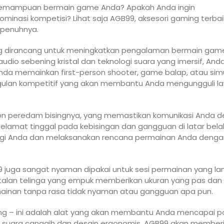
 kemampuan bermain game Anda? Apakah Anda ingin
inasi kompetisi? Lihat saja AGB99, aksesori gaming terbai
epenuhnya.
g dirancang untuk meningkatkan pengalaman bermain gam
 audio sebening kristal dan teknologi suara yang imersif, And
Anda memainkan first-person shooter, game balap, atau simu
gulan kompetitif yang akan membantu Anda mengungguli l
fon peredam bisingnya, yang memastikan komunikasi Anda 
 selamat tinggal pada kebisingan dan gangguan di latar bela
tegi Anda dan melaksanakan rencana permainan Anda denga
99 juga sangat nyaman dipakai untuk sesi permainan yang la
ntalan telinga yang empuk memberikan ukuran yang pas dan
ainan tanpa rasa tidak nyaman atau gangguan apa pun.
 – ini adalah alat yang akan membantu Anda mencapai p
 suara canggih dan desain ergonomis, AGB99 akan member