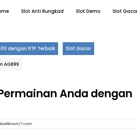
ome
Slot Anti Rungkad
Slot Demo
Slot Gaco
X500 dengan RTP Terbaik
Slot Gacor
an AGB99
i Permainan Anda dengan
abettinwm7.com