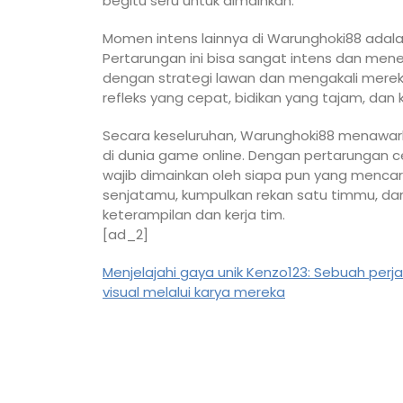
begitu seru untuk dimainkan.
Momen intens lainnya di Warunghoki88 adal
Pertarungan ini bisa sangat intens dan me
dengan strategi lawan dan mengakali merek
refleks yang cepat, bidikan yang tajam, dan
Secara keseluruhan, Warunghoki88 menawa
di dunia game online. Dengan pertarungan c
wajib dimainkan oleh siapa pun yang menca
senjatamu, kumpulkan rekan satu timmu, dan 
keterampilan dan kerja tim.
[ad_2]
Post
Menjelajahi gaya unik Kenzo123: Sebuah perj
visual melalui karya mereka
navigation