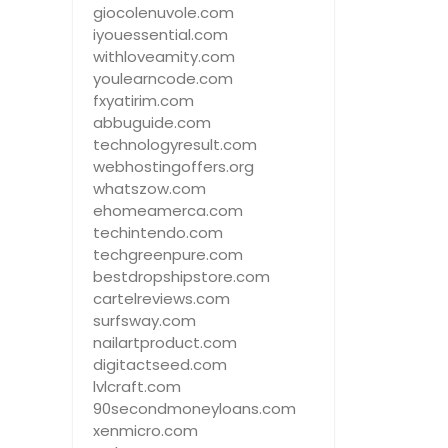
giocolenuvole.com
iyouessential.com
withloveamity.com
youlearncode.com
fxyatirim.com
abbuguide.com
technologyresult.com
webhostingoffers.org
whatszow.com
ehomeamerca.com
techintendo.com
techgreenpure.com
bestdropshipstore.com
cartelreviews.com
surfsway.com
nailartproduct.com
digitactseed.com
lvlcraft.com
90secondmoneyloans.com
xenmicro.com