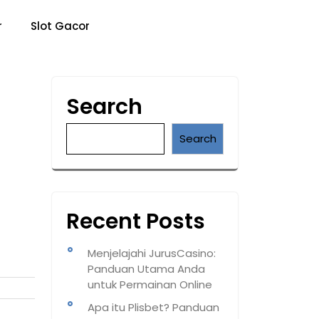
r
Slot Gacor
Search
Search
Recent Posts
Menjelajahi JurusCasino:
Panduan Utama Anda
untuk Permainan Online
Apa itu Plisbet? Panduan