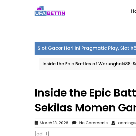
Skip
to
H
content
Slot Gacor Hari Ini Pragmatic Play, Slot 
Inside the Epic Battles of Warunghoki88:
Inside the Epic Ba
Sekilas Momen Gam
March 13, 2026
No Comments
admin@u
[ad_1]