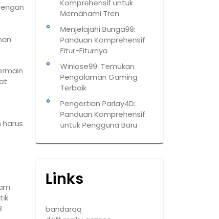
Komprehensif untuk
Dengan
Memahami Tren
Menjelajahi Bunga99:
man
Panduan Komprehensif
Fitur-Fiturnya
Winlose99: Temukan
bermain
Pengalaman Gaming
at
Terbaik
Pengertian Parlay4D:
Panduan Komprehensif
 harus
untuk Pengguna Baru
Links
lam
tik
8
bandarqq