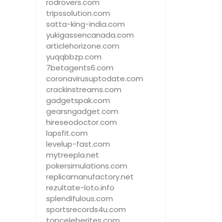
rodrovers.com
tripssolution.com
satta-king-india.com
yukigassencanada.com
articlehorizone.com
yuqqbbzp.com
7betagents6.com
coronavirusuptodate.com
crackinstreams.com
gadgetspak.com
gearsngadget.com
hireseodoctor.com
lapsfit.com
levelup-fast.com
mytreepla.net
pokersimulations.com
replicamanufactory.net
rezultate-loto.info
splendifulous.com
sportsrecords4u.com
topceleberites.com