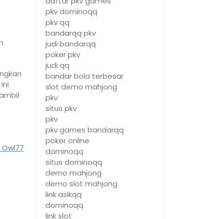
daftar pkv games
pkv dominoqq
pkv qq
bandarqq pkv
n
judi bandarqq
poker pkv
judi qq
angkan
bandar bola terbesar
ini
slot demo mahjong
ambil
pkv
situs pkv
pkv
pkv games bandarqq
poker online
 Owl77
dominoqq
situs dominoqq
demo mahjong
demo slot mahjong
link asikqq
dominoqq
link slot