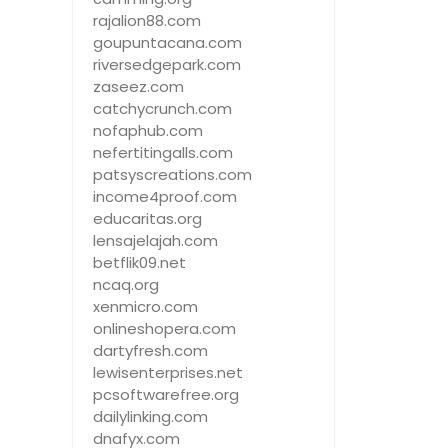
rajalion88.com
goupuntacana.com
riversedgepark.com
zaseez.com
catchycrunch.com
nofaphub.com
nefertitingalls.com
patsyscreations.com
income4proof.com
educaritas.org
lensajelajah.com
betflik09.net
ncaq.org
xenmicro.com
onlineshopera.com
dartyfresh.com
lewisenterprises.net
pcsoftwarefree.org
dailylinking.com
dnafyx.com