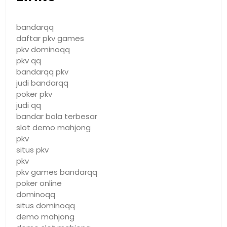
bandarqq
daftar pkv games
pkv dominoqq
pkv qq
bandarqq pkv
judi bandarqq
poker pkv
judi qq
bandar bola terbesar
slot demo mahjong
pkv
situs pkv
pkv
pkv games bandarqq
poker online
dominoqq
situs dominoqq
demo mahjong