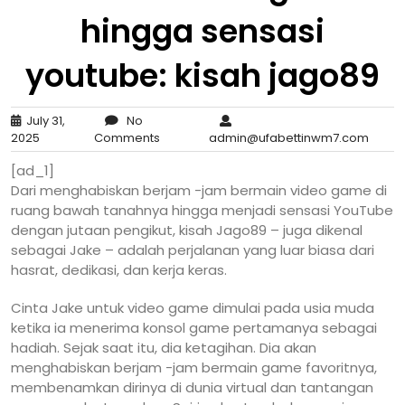
hingga sensasi
youtube: kisah jago89
July 31,
No
2025
Comments
admin@ufabettinwm7.com
[ad_1]
Dari menghabiskan berjam -jam bermain video game di
ruang bawah tanahnya hingga menjadi sensasi YouTube
dengan jutaan pengikut, kisah Jago89 – juga dikenal
sebagai Jake – adalah perjalanan yang luar biasa dari
hasrat, dedikasi, dan kerja keras.
Cinta Jake untuk video game dimulai pada usia muda
ketika ia menerima konsol game pertamanya sebagai
hadiah. Sejak saat itu, dia ketagihan. Dia akan
menghabiskan berjam -jam bermain game favoritnya,
membenamkan dirinya di dunia virtual dan tantangan