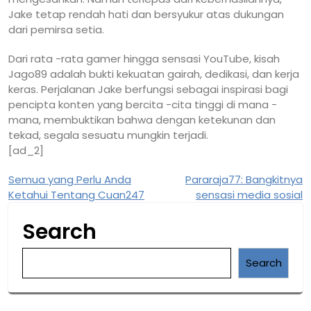
Jake tetap rendah hati dan bersyukur atas dukungan
dari pemirsa setia.
Dari rata -rata gamer hingga sensasi YouTube, kisah
Jago89 adalah bukti kekuatan gairah, dedikasi, dan kerja
keras. Perjalanan Jake berfungsi sebagai inspirasi bagi
pencipta konten yang bercita -cita tinggi di mana -
mana, membuktikan bahwa dengan ketekunan dan
tekad, segala sesuatu mungkin terjadi.
[ad_2]
Post
Semua yang Perlu Anda
Pararaja77: Bangkitnya
Ketahui Tentang Cuan247
sensasi media sosial
navigation
Search
Search