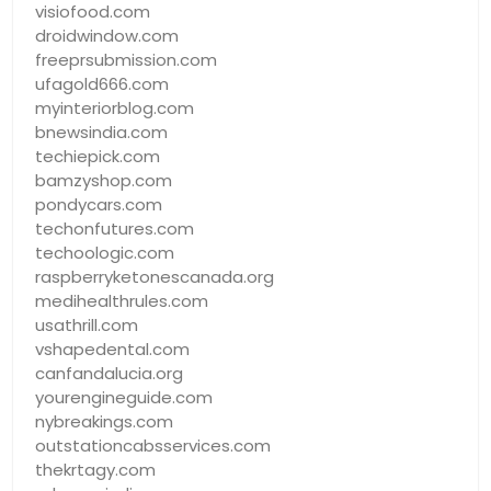
visiofood.com
droidwindow.com
freeprsubmission.com
ufagold666.com
myinteriorblog.com
bnewsindia.com
techiepick.com
bamzyshop.com
pondycars.com
techonfutures.com
techoologic.com
raspberryketonescanada.org
medihealthrules.com
usathrill.com
vshapedental.com
canfandalucia.org
yourengineguide.com
nybreakings.com
outstationcabsservices.com
thekrtagy.com