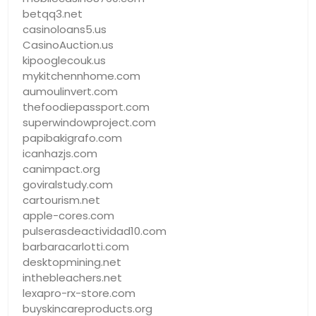
betqq3.net
casinoloans5.us
CasinoAuction.us
kipooglecouk.us
mykitchennhome.com
aumoulinvert.com
thefoodiepassport.com
superwindowproject.com
papibakigrafo.com
icanhazjs.com
canimpact.org
goviralstudy.com
cartourism.net
apple-cores.com
pulserasdeactividad10.com
barbaracarlotti.com
desktopmining.net
inthebleachers.net
lexapro-rx-store.com
buyskincareproducts.org