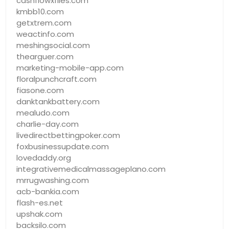
cashflowxfiles.com
kmbb10.com
getxtrem.com
weactinfo.com
meshingsocial.com
thearguer.com
marketing-mobile-app.com
floralpunchcraft.com
fiasone.com
danktankbattery.com
mealudo.com
charlie-day.com
livedirectbettingpoker.com
foxbusinessupdate.com
lovedaddy.org
integrativemedicalmassageplano.com
mrrugwashing.com
acb-bankia.com
flash-es.net
upshak.com
backsilo.com