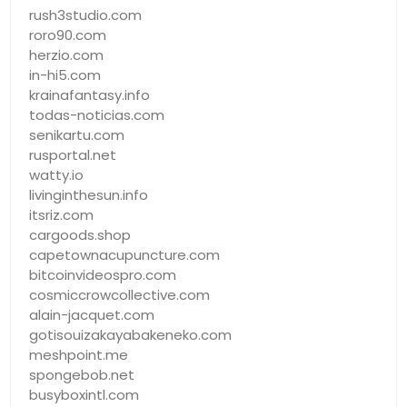
rush3studio.com
roro90.com
herzio.com
in-hi5.com
krainafantasy.info
todas-noticias.com
senikartu.com
rusportal.net
watty.io
livinginthesun.info
itsriz.com
cargoods.shop
capetownacupuncture.com
bitcoinvideospro.com
cosmiccrowcollective.com
alain-jacquet.com
gotisouizakayabakeneko.com
meshpoint.me
spongebob.net
busyboxintl.com