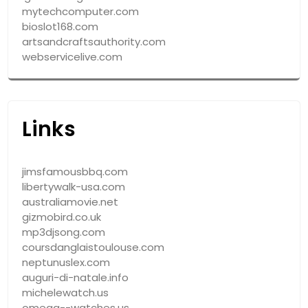
mytechcomputer.com
bioslot168.com
artsandcraftsauthority.com
webservicelive.com
Links
jimsfamousbbq.com
libertywalk-usa.com
australiamovie.net
gizmobird.co.uk
mp3djsong.com
coursdanglaistoulouse.com
neptunuslex.com
auguri-di-natale.info
michelewatch.us
omega--watches.us