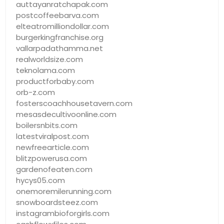
auttayanratchapak.com
postcoffeebarva.com
elteatromilliondollar.com
burgerkingfranchise.org
vallarpadathamma.net
realworldsize.com
teknolama.com
productforbaby.com
orb-z.com
fosterscoachhousetavern.com
mesasdecultivoonline.com
boilersnbits.com
latestviralpost.com
newfreearticle.com
blitzpowerusa.com
gardenofeaten.com
hycys05.com
onemoremilerunning.com
snowboardsteez.com
instagrambioforgirls.com