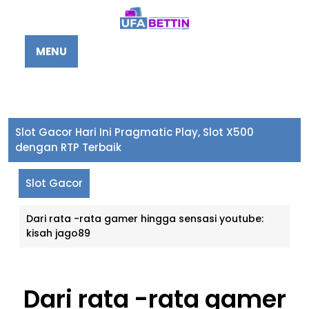
Skip
to
content
MENU
Slot Gacor Hari Ini Pragmatic Play, Slot X500
dengan RTP Terbaik
Slot Gacor
Dari rata -rata gamer hingga sensasi youtube:
kisah jago89
Dari rata -rata gamer