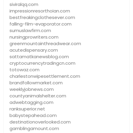
siviralqq.com
impressionresorthoian.com
bestfreakingclothesever.com
falling-film-evaporator.com
sumuslawfirm.com
nursingprowriters.com
greenmountainthreadwear.com
acutedispensary.com
sattamatkanewsblog.com
cryptocurrencytradingcn.com
totowaz.com
charlestonwipesettlement.com
brandfollowmarket.com
weeklyjobnews.com
countyanimalshelter.com
adwebtagging.com
ranksuperior.net
babystepahead.com
destinationoverlooked.com
gamblingamount.com