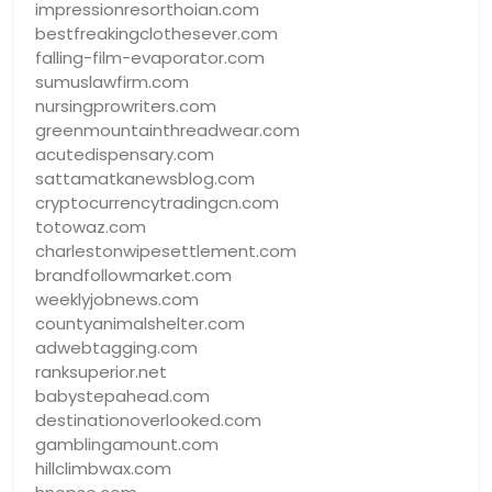
impressionresorthoian.com
bestfreakingclothesever.com
falling-film-evaporator.com
sumuslawfirm.com
nursingprowriters.com
greenmountainthreadwear.com
acutedispensary.com
sattamatkanewsblog.com
cryptocurrencytradingcn.com
totowaz.com
charlestonwipesettlement.com
brandfollowmarket.com
weeklyjobnews.com
countyanimalshelter.com
adwebtagging.com
ranksuperior.net
babystepahead.com
destinationoverlooked.com
gamblingamount.com
hillclimbwax.com