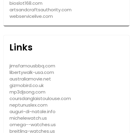
bioslot168.com
artsandcraftsauthority.com
webservicelive.com
Links
jimsfamousbbq.com
libertywalk-usa.com
australiamovie.net
gizmobird.co.uk
mp3djsong.com
coursdanglaistoulouse.com
neptunuslex.com
auguri-di-natale.info
michelewatch.us
omega--watches.us
breitling-watches.us