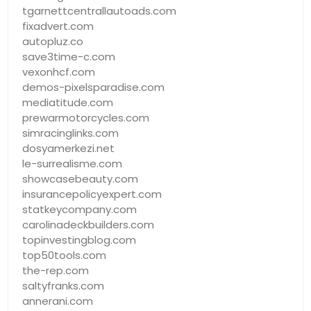
tgarnettcentrallautoads.com
fixadvert.com
autopluz.co
save3time-c.com
vexonhcf.com
demos-pixelsparadise.com
mediatitude.com
prewarmotorcycles.com
simracinglinks.com
dosyamerkezi.net
le-surrealisme.com
showcasebeauty.com
insurancepolicyexpert.com
statkeycompany.com
carolinadeckbuilders.com
topinvestingblog.com
top50tools.com
the-rep.com
saltyfranks.com
annerani.com