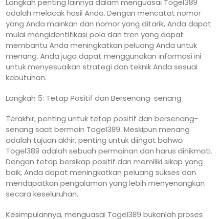
Langkah penting lainnya dalam menguasai Togel389
adalah melacak hasil Anda. Dengan mencatat nomor
yang Anda mainkan dan nomor yang ditarik, Anda dapat
mulai mengidentifikasi pola dan tren yang dapat
membantu Anda meningkatkan peluang Anda untuk
menang. Anda juga dapat menggunakan informasi ini
untuk menyesuaikan strategi dan teknik Anda sesuai
kebutuhan.
Langkah 5: Tetap Positif dan Bersenang-senang
Terakhir, penting untuk tetap positif dan bersenang-
senang saat bermain Togel389. Meskipun menang
adalah tujuan akhir, penting untuk diingat bahwa
Togel389 adalah sebuah permainan dan harus dinikmati.
Dengan tetap bersikap positif dan memiliki sikap yang
baik, Anda dapat meningkatkan peluang sukses dan
mendapatkan pengalaman yang lebih menyenangkan
secara keseluruhan.
Kesimpulannya, menguasai Togel389 bukanlah proses