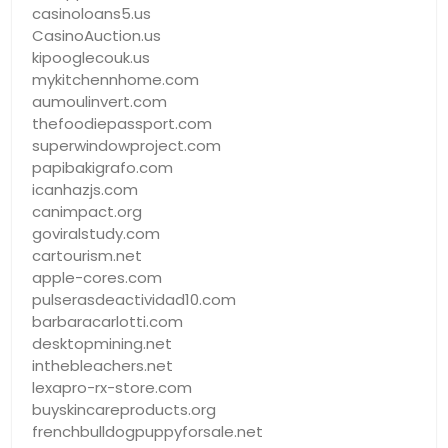
casinoloans5.us
CasinoAuction.us
kipooglecouk.us
mykitchennhome.com
aumoulinvert.com
thefoodiepassport.com
superwindowproject.com
papibakigrafo.com
icanhazjs.com
canimpact.org
goviralstudy.com
cartourism.net
apple-cores.com
pulserasdeactividad10.com
barbaracarlotti.com
desktopmining.net
inthebleachers.net
lexapro-rx-store.com
buyskincareproducts.org
frenchbulldogpuppyforsale.net