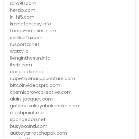
roro90.com
herzio.com
in-hi5.com
krainafantasy.info
todas-noticias.com
senikartu.com
rusportal.net
watty.io
livinginthesun.info
itsriz.com
cargoods.shop
capetownacupuncture.com
bitcoinvideospro.com
cosmiccrowcollective.com
alain-jacquet.com
gotisouizakayabakeneko.com
meshpoint.me
spongebob.net
busyboxintl.com
auttayanratchapak.com