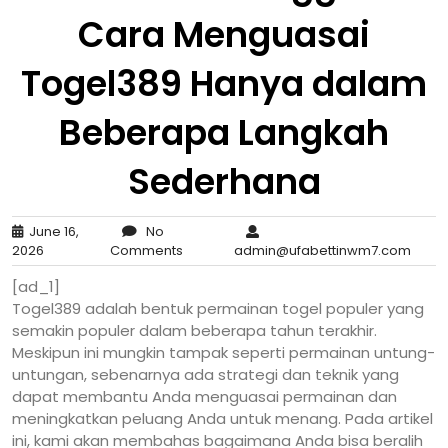
Cara Menguasai
Togel389 Hanya dalam
Beberapa Langkah
Sederhana
June 16,
No
2026
Comments
admin@ufabettinwm7.com
[ad_1]
Togel389 adalah bentuk permainan togel populer yang
semakin populer dalam beberapa tahun terakhir.
Meskipun ini mungkin tampak seperti permainan untung-
untungan, sebenarnya ada strategi dan teknik yang
dapat membantu Anda menguasai permainan dan
meningkatkan peluang Anda untuk menang. Pada artikel
ini, kami akan membahas bagaimana Anda bisa beralih