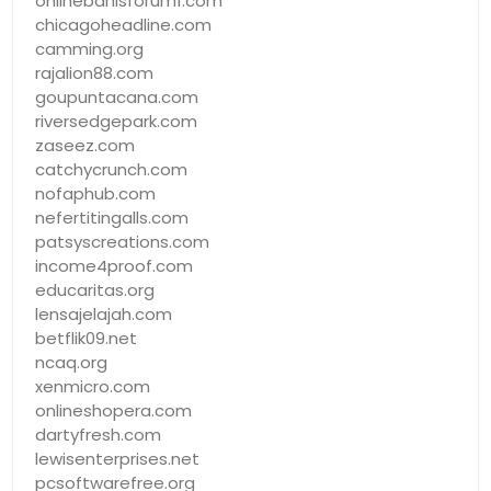
onlinebahisforum1.com
chicagoheadline.com
camming.org
rajalion88.com
goupuntacana.com
riversedgepark.com
zaseez.com
catchycrunch.com
nofaphub.com
nefertitingalls.com
patsyscreations.com
income4proof.com
educaritas.org
lensajelajah.com
betflik09.net
ncaq.org
xenmicro.com
onlineshopera.com
dartyfresh.com
lewisenterprises.net
pcsoftwarefree.org