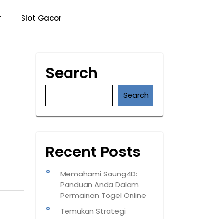
r
Slot Gacor
Search
Search
Recent Posts
Memahami Saung4D:
Panduan Anda Dalam
Permainan Togel Online
Temukan Strategi