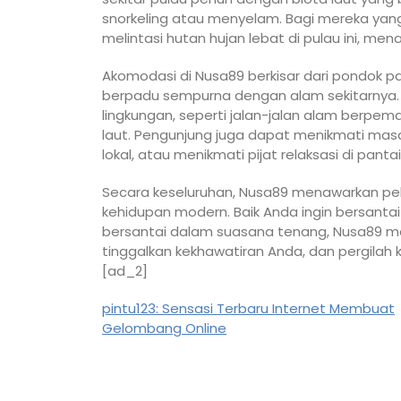
snorkeling atau menyelam. Bagi mereka yang 
melintasi hutan hujan lebat di pulau ini, 
Akomodasi di Nusa89 berkisar dari pondok 
berpadu sempurna dengan alam sekitarnya. Ba
lingkungan, seperti jalan-jalan alam berpem
laut. Pengunjung juga dapat menikmati mas
lokal, atau menikmati pijat relaksasi di pan
Secara keseluruhan, Nusa89 menawarkan pela
kehidupan modern. Baik Anda ingin bersantai
bersantai dalam suasana tenang, Nusa89 me
tinggalkan kekhawatiran Anda, dan pergilah k
[ad_2]
Post
pintu123: Sensasi Terbaru Internet Membuat
Gelombang Online
navigation