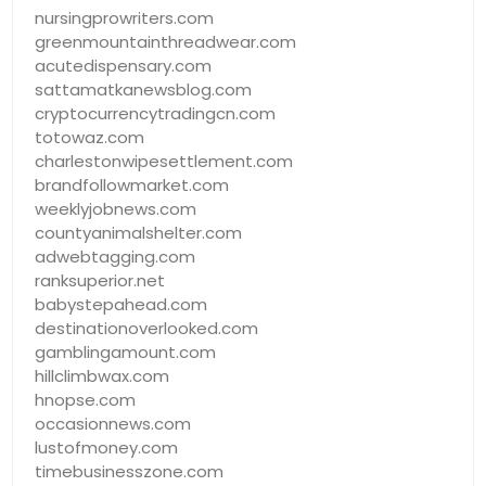
nursingprowriters.com
greenmountainthreadwear.com
acutedispensary.com
sattamatkanewsblog.com
cryptocurrencytradingcn.com
totowaz.com
charlestonwipesettlement.com
brandfollowmarket.com
weeklyjobnews.com
countyanimalshelter.com
adwebtagging.com
ranksuperior.net
babystepahead.com
destinationoverlooked.com
gamblingamount.com
hillclimbwax.com
hnopse.com
occasionnews.com
lustofmoney.com
timebusinesszone.com