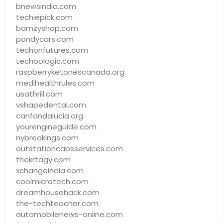
bnewsindia.com
techiepick.com
bamzyshop.com
pondycars.com
techonfutures.com
techoologic.com
raspberryketonescanada.org
medihealthrules.com
usathrill.com
vshapedental.com
canfandalucia.org
yourengineguide.com
nybreakings.com
outstationcabsservices.com
thekrtagy.com
xchangeindia.com
coolmicrotech.com
dreamhousehack.com
the-techteacher.com
automobilenews-online.com