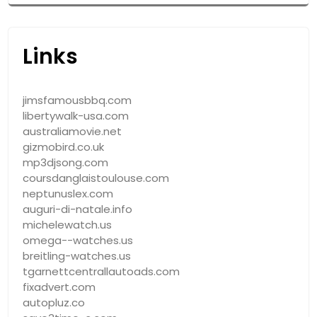
Links
jimsfamousbbq.com
libertywalk-usa.com
australiamovie.net
gizmobird.co.uk
mp3djsong.com
coursdanglaistoulouse.com
neptunuslex.com
auguri-di-natale.info
michelewatch.us
omega--watches.us
breitling-watches.us
tgarnettcentrallautoads.com
fixadvert.com
autopluz.co