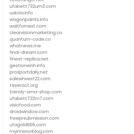
ufabett732um3.com
uskola.info
wagonpaints.info
waitfornext.com
clearvisionmarketing.co
quantum-code.co
whatnews.me
final-dream.com
finest-replica.net
gestioneinh.info
prosportdaily.net
salesinvest22.com
teseract.org
trendy-ama-shop.com
ufabett732m7.com
visiofood.com
droidwindow.com
freeprsubmission.com
ufagold666.com
myinteriorblog.com