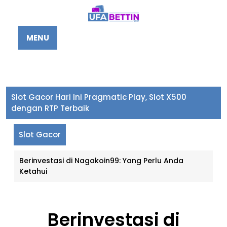
Skip
to
content
MENU
Slot Gacor Hari Ini Pragmatic Play, Slot X500
dengan RTP Terbaik
Slot Gacor
Berinvestasi di Nagakoin99: Yang Perlu Anda
Ketahui
Berinvestasi di