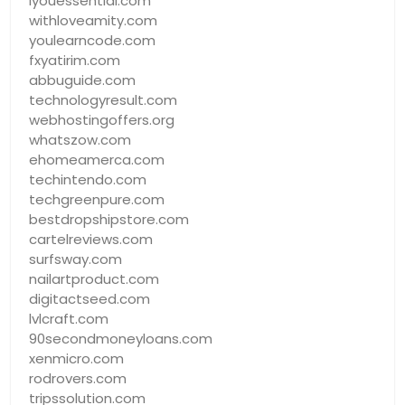
iyouessential.com
withloveamity.com
youlearncode.com
fxyatirim.com
abbuguide.com
technologyresult.com
webhostingoffers.org
whatszow.com
ehomeamerca.com
techintendo.com
techgreenpure.com
bestdropshipstore.com
cartelreviews.com
surfsway.com
nailartproduct.com
digitactseed.com
lvlcraft.com
90secondmoneyloans.com
xenmicro.com
rodrovers.com
tripssolution.com