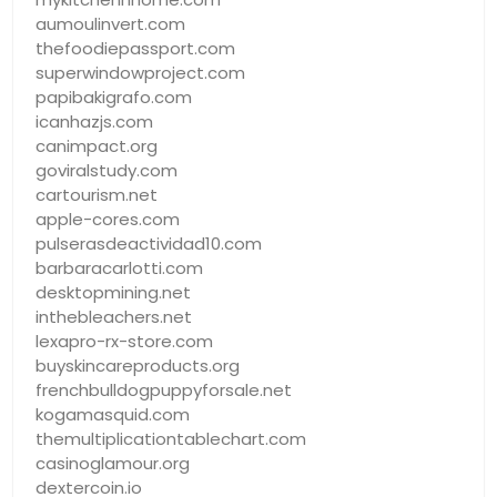
aumoulinvert.com
thefoodiepassport.com
superwindowproject.com
papibakigrafo.com
icanhazjs.com
canimpact.org
goviralstudy.com
cartourism.net
apple-cores.com
pulserasdeactividad10.com
barbaracarlotti.com
desktopmining.net
inthebleachers.net
lexapro-rx-store.com
buyskincareproducts.org
frenchbulldogpuppyforsale.net
kogamasquid.com
themultiplicationtablechart.com
casinoglamour.org
dextercoin.io