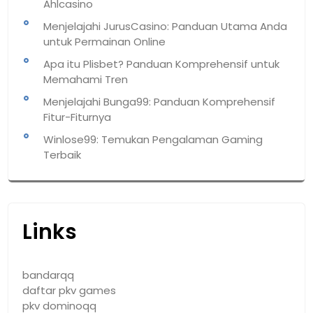
Ahlcasino
Menjelajahi JurusCasino: Panduan Utama Anda
untuk Permainan Online
Apa itu Plisbet? Panduan Komprehensif untuk
Memahami Tren
Menjelajahi Bunga99: Panduan Komprehensif
Fitur-Fiturnya
Winlose99: Temukan Pengalaman Gaming
Terbaik
Links
bandarqq
daftar pkv games
pkv dominoqq