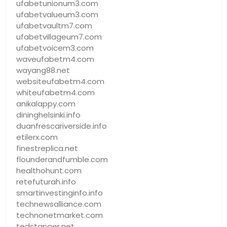
ufabetunionum3.com
ufabetvalueum3.com
ufabetvaultm7.com
ufabetvillageum7.com
ufabetvoicem3.com
waveufabetm4.com
wayang88.net
websiteufabetm4.com
whiteufabetm4.com
anikalappy.com
dininghelsinki.info
duanfrescariverside.info
etilerx.com
finestreplica.net
flounderandfumble.com
healthohunt.com
retefuturah.info
smartinvestinginfo.info
technewsalliance.com
technonetmarket.com
tedstanger.net