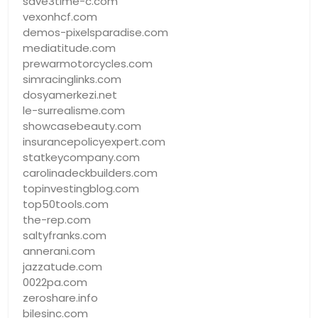
save3time-c.com
vexonhcf.com
demos-pixelsparadise.com
mediatitude.com
prewarmotorcycles.com
simracinglinks.com
dosyamerkezi.net
le-surrealisme.com
showcasebeauty.com
insurancepolicyexpert.com
statkeycompany.com
carolinadeckbuilders.com
topinvestingblog.com
top50tools.com
the-rep.com
saltyfranks.com
annerani.com
jazzatude.com
0022pa.com
zeroshare.info
bilesinc.com