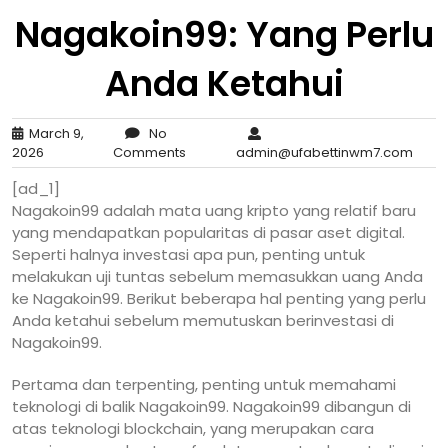
Nagakoin99: Yang Perlu
Anda Ketahui
March 9,
No
2026
Comments
admin@ufabettinwm7.com
[ad_1]
Nagakoin99 adalah mata uang kripto yang relatif baru
yang mendapatkan popularitas di pasar aset digital.
Seperti halnya investasi apa pun, penting untuk
melakukan uji tuntas sebelum memasukkan uang Anda
ke Nagakoin99. Berikut beberapa hal penting yang perlu
Anda ketahui sebelum memutuskan berinvestasi di
Nagakoin99.
Pertama dan terpenting, penting untuk memahami
teknologi di balik Nagakoin99. Nagakoin99 dibangun di
atas teknologi blockchain, yang merupakan cara