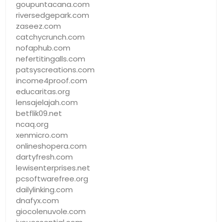
goupuntacana.com
riversedgepark.com
zaseez.com
catchycrunch.com
nofaphub.com
nefertitingalls.com
patsyscreations.com
income4proof.com
educaritas.org
lensajelajah.com
betflik09.net
ncaq.org
xenmicro.com
onlineshopera.com
dartyfresh.com
lewisenterprises.net
pcsoftwarefree.org
dailylinking.com
dnafyx.com
giocolenuvole.com