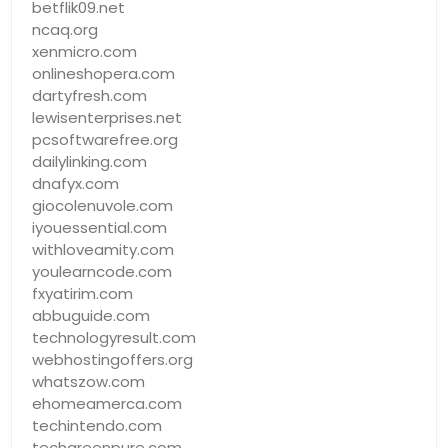
betflik09.net
ncaq.org
xenmicro.com
onlineshopera.com
dartyfresh.com
lewisenterprises.net
pcsoftwarefree.org
dailylinking.com
dnafyx.com
giocolenuvole.com
iyouessential.com
withloveamity.com
youlearncode.com
fxyatirim.com
abbuguide.com
technologyresult.com
webhostingoffers.org
whatszow.com
ehomeamerca.com
techintendo.com
techgreenpure.com