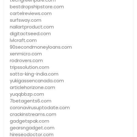
bestdropshipstore.com
cartelreviews.com
surfsway.com
nailartproduct.com
digitactseed.com
lvlcraft.com
90secondmoneyloans.com
xenmicro.com
rodrovers.com
tripssolution.com
satta-king-india.com
yukigassencanada.com
articlehorizone.com
yuqqbbzp.com
7betagents6.com
coronavirusuptodate.com
crackinstreams.com
gadgetspak.com
gearsngadget.com
hireseodoctor.com