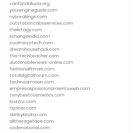
canfandalucia.org
yourengineguide.com
nybreakings.com
outstationcabsservices.com
thekrtagy.com
xchangeindia.com
coolmicrotech.com
dreamhousehack.com
the-techteacher.com
automobilenews-online.com
fashionalltimes.com
totaldigitalforum.com
technoarmaan.com
empresasposicionamientoweb.com
tonybestcosmetics.com
buzznc.com
fxjoiner.com
skinbykindra.com
alltherageface.com
codenational.com