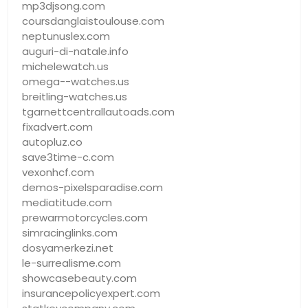
mp3djsong.com
coursdanglaistoulouse.com
neptunuslex.com
auguri-di-natale.info
michelewatch.us
omega--watches.us
breitling-watches.us
tgarnettcentrallautoads.com
fixadvert.com
autopluz.co
save3time-c.com
vexonhcf.com
demos-pixelsparadise.com
mediatitude.com
prewarmotorcycles.com
simracinglinks.com
dosyamerkezi.net
le-surrealisme.com
showcasebeauty.com
insurancepolicyexpert.com