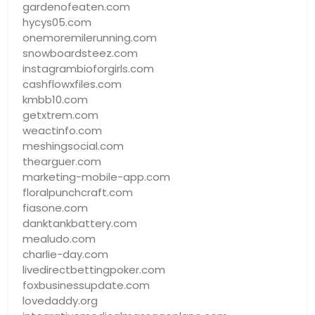
gardenofeaten.com
hycys05.com
onemoremilerunning.com
snowboardsteez.com
instagrambioforgirls.com
cashflowxfiles.com
kmbb10.com
getxtrem.com
weactinfo.com
meshingsocial.com
thearguer.com
marketing-mobile-app.com
floralpunchcraft.com
fiasone.com
danktankbattery.com
mealudo.com
charlie-day.com
livedirectbettingpoker.com
foxbusinessupdate.com
lovedaddy.org