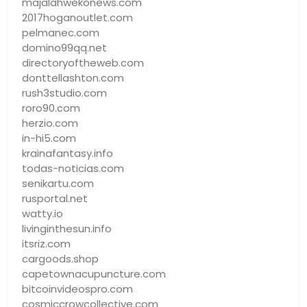
majalahwekonews.com
2017hoganoutlet.com
pelmanec.com
domino99qq.net
directoryoftheweb.com
donttellashton.com
rush3studio.com
roro90.com
herzio.com
in-hi5.com
krainafantasy.info
todas-noticias.com
senikartu.com
rusportal.net
watty.io
livinginthesun.info
itsriz.com
cargoods.shop
capetownacupuncture.com
bitcoinvideospro.com
cosmiccrowcollective.com