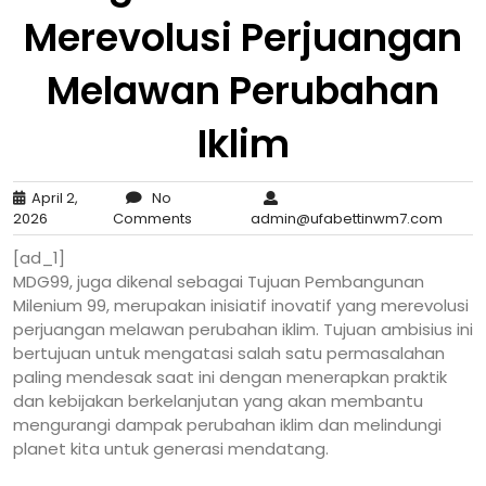
Merevolusi Perjuangan
Melawan Perubahan
Iklim
April 2,
No
2026
Comments
admin@ufabettinwm7.com
[ad_1]
MDG99, juga dikenal sebagai Tujuan Pembangunan
Milenium 99, merupakan inisiatif inovatif yang merevolusi
perjuangan melawan perubahan iklim. Tujuan ambisius ini
bertujuan untuk mengatasi salah satu permasalahan
paling mendesak saat ini dengan menerapkan praktik
dan kebijakan berkelanjutan yang akan membantu
mengurangi dampak perubahan iklim dan melindungi
planet kita untuk generasi mendatang.