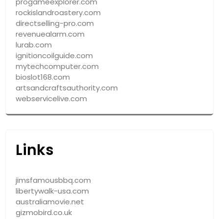
progameexplorer.com
rockislandroastery.com
directselling-pro.com
revenuealarm.com
lurab.com
ignitioncoilguide.com
mytechcomputer.com
bioslot168.com
artsandcraftsauthority.com
webservicelive.com
Links
jimsfamousbbq.com
libertywalk-usa.com
australiamovie.net
gizmobird.co.uk