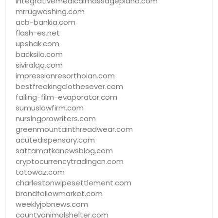
integrativemedicalmassageplano.com
mrrugwashing.com
acb-bankia.com
flash-es.net
upshak.com
backsilo.com
siviralqq.com
impressionresorthoian.com
bestfreakingclothesever.com
falling-film-evaporator.com
sumuslawfirm.com
nursingprowriters.com
greenmountainthreadwear.com
acutedispensary.com
sattamatkanewsblog.com
cryptocurrencytradingcn.com
totowaz.com
charlestonwipesettlement.com
brandfollowmarket.com
weeklyjobnews.com
countyanimalshelter.com