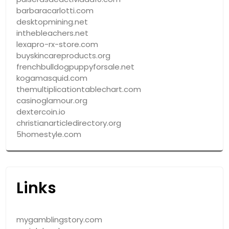
barbaracarlotti.com
desktopmining.net
inthebleachers.net
lexapro-rx-store.com
buyskincareproducts.org
frenchbulldogpuppyforsale.net
kogamasquid.com
themultiplicationtablechart.com
casinoglamour.org
dextercoin.io
christianarticledirectory.org
5homestyle.com
Links
mygamblingstory.com