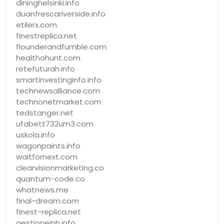
dininghelsinki.info
duanfrescariverside.info
etilerx.com
finestreplica.net
flounderandfumble.com
healthohunt.com
retefuturah.info
smartinvestinginfo.info
technewsalliance.com
technonetmarket.com
tedstanger.net
ufabett732um3.com
uskola.info
wagonpaints.info
waitfornext.com
clearvisionmarketing.co
quantum-code.co
whatnews.me
final-dream.com
finest-replica.net
gestioneinh.info