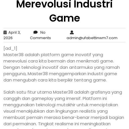
Merevolusi Industri
Game
April 3,
No
2026
Comments
admin@ufabettinwm7.com
[ad_1]
Master38 adalah platform game inovatif yang
merevolusi cara kita bermain dan menikmati game.
Dengan teknologi inovatif dan antarmuka yang ramah
pengguna, Master38 menggemparkan industri game
dan mengubah cara kita berpikir tentang game.
Salah satu fitur utama Master38 adalah grafisnya yang
canggih dan gameplay yang imersif. Platform ini
menggunakan teknologi mutakhir untuk menciptakan
visual menakjubkan dan lingkungan realistis yang
membuat pemain merasa benar-benar menjadi bagian
dari permainan. Tingkat realisme ini meningkatkan