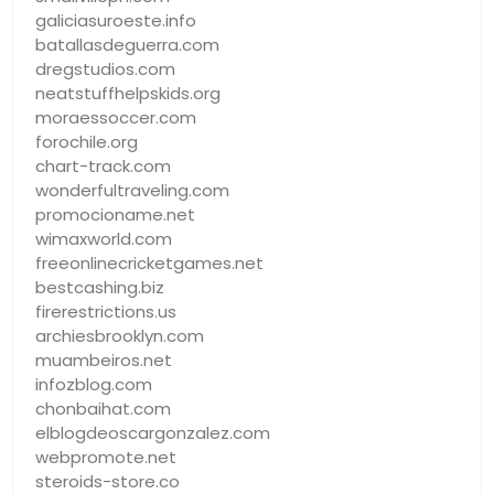
galiciasuroeste.info
batallasdeguerra.com
dregstudios.com
neatstuffhelpskids.org
moraessoccer.com
forochile.org
chart-track.com
wonderfultraveling.com
promocioname.net
wimaxworld.com
freeonlinecricketgames.net
bestcashing.biz
firerestrictions.us
archiesbrooklyn.com
muambeiros.net
infozblog.com
chonbaihat.com
elblogdeoscargonzalez.com
webpromote.net
steroids-store.co