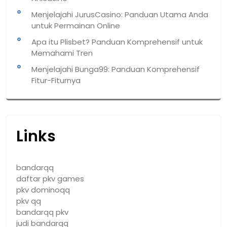
Menjelajahi JurusCasino: Panduan Utama Anda
untuk Permainan Online
Apa itu Plisbet? Panduan Komprehensif untuk
Memahami Tren
Menjelajahi Bunga99: Panduan Komprehensif
Fitur-Fiturnya
Links
bandarqq
daftar pkv games
pkv dominoqq
pkv qq
bandarqq pkv
judi bandarqq