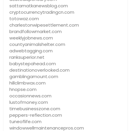
sattamatkanewsblog.com
cryptocurrencytradingcn.com
totowaz.com
charlestonwipesettlement.com
brandfollowmarket.com
weeklyjobnews.com
countyanimalshelter.com
adwebtagging.com
ranksuperior.net
babystepahead.com
destinationoverlooked.com
gamblingamount.com
hillclimbwax.com
hnopse.com
occasionnews.com
lustofmoney.com
timebusinesszone.com
peppers-reflection.com
tuneoflife.com
windowwellmaintenancepros.com