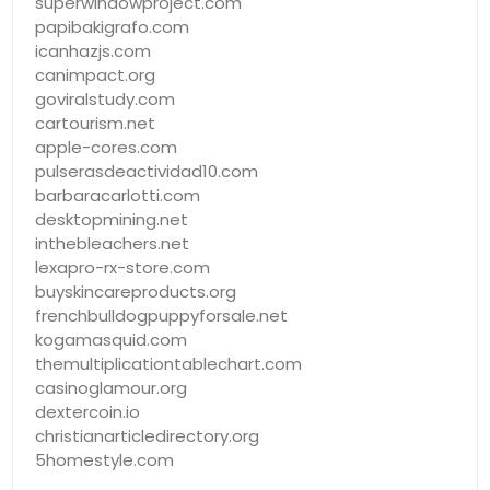
superwindowproject.com
papibakigrafo.com
icanhazjs.com
canimpact.org
goviralstudy.com
cartourism.net
apple-cores.com
pulserasdeactividad10.com
barbaracarlotti.com
desktopmining.net
inthebleachers.net
lexapro-rx-store.com
buyskincareproducts.org
frenchbulldogpuppyforsale.net
kogamasquid.com
themultiplicationtablechart.com
casinoglamour.org
dextercoin.io
christianarticledirectory.org
5homestyle.com