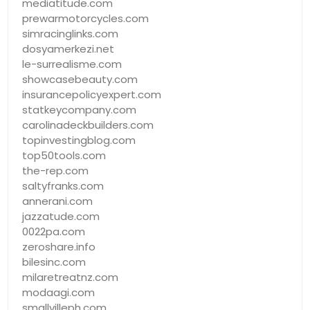
mediatitude.com
prewarmotorcycles.com
simracinglinks.com
dosyamerkezi.net
le-surrealisme.com
showcasebeauty.com
insurancepolicyexpert.com
statkeycompany.com
carolinadeckbuilders.com
topinvestingblog.com
top50tools.com
the-rep.com
saltyfranks.com
annerani.com
jazzatude.com
0022pa.com
zeroshare.info
bilesinc.com
milaretreatnz.com
modaagi.com
smallvilleph.com