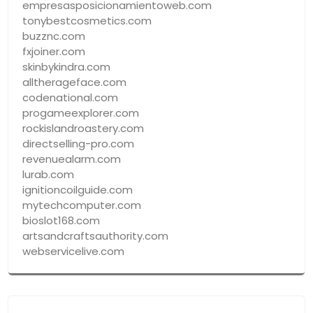
empresasposicionamientoweb.com
tonybestcosmetics.com
buzznc.com
fxjoiner.com
skinbykindra.com
alltherageface.com
codenational.com
progameexplorer.com
rockislandroastery.com
directselling-pro.com
revenuealarm.com
lurab.com
ignitioncoilguide.com
mytechcomputer.com
bioslot168.com
artsandcraftsauthority.com
webservicelive.com