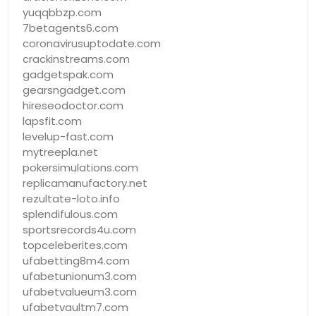
yuqqbbzp.com
7betagents6.com
coronavirusuptodate.com
crackinstreams.com
gadgetspak.com
gearsngadget.com
hireseodoctor.com
lapsfit.com
levelup-fast.com
mytreepla.net
pokersimulations.com
replicamanufactory.net
rezultate-loto.info
splendifulous.com
sportsrecords4u.com
topceleberites.com
ufabetting8m4.com
ufabetunionum3.com
ufabetvalueum3.com
ufabetvaultm7.com