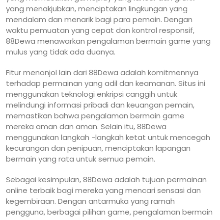
yang menakjubkan, menciptakan lingkungan yang
mendalam dan menarik bagi para pemain. Dengan
waktu pemuatan yang cepat dan kontrol responsif,
88Dewa menawarkan pengalaman bermain game yang
mulus yang tidak ada duanya.
Fitur menonjol lain dari 88Dewa adalah komitmennya
terhadap permainan yang adil dan keamanan. Situs ini
menggunakan teknologi enkripsi canggih untuk
melindungi informasi pribadi dan keuangan pemain,
memastikan bahwa pengalaman bermain game
mereka aman dan aman. Selain itu, 88Dewa
menggunakan langkah -langkah ketat untuk mencegah
kecurangan dan penipuan, menciptakan lapangan
bermain yang rata untuk semua pemain.
Sebagai kesimpulan, 88Dewa adalah tujuan permainan
online terbaik bagi mereka yang mencari sensasi dan
kegembiraan. Dengan antarmuka yang ramah
pengguna, berbagai pilihan game, pengalaman bermain