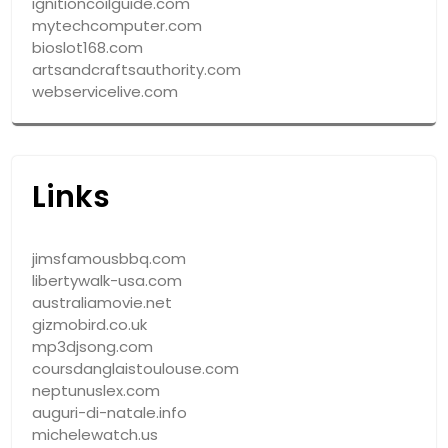
ignitioncoilguide.com
mytechcomputer.com
bioslot168.com
artsandcraftsauthority.com
webservicelive.com
Links
jimsfamousbbq.com
libertywalk-usa.com
australiamovie.net
gizmobird.co.uk
mp3djsong.com
coursdanglaistoulouse.com
neptunuslex.com
auguri-di-natale.info
michelewatch.us