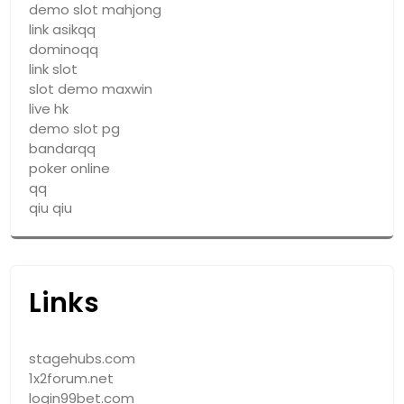
demo slot mahjong
link asikqq
dominoqq
link slot
slot demo maxwin
live hk
demo slot pg
bandarqq
poker online
qq
qiu qiu
Links
stagehubs.com
1x2forum.net
login99bet.com