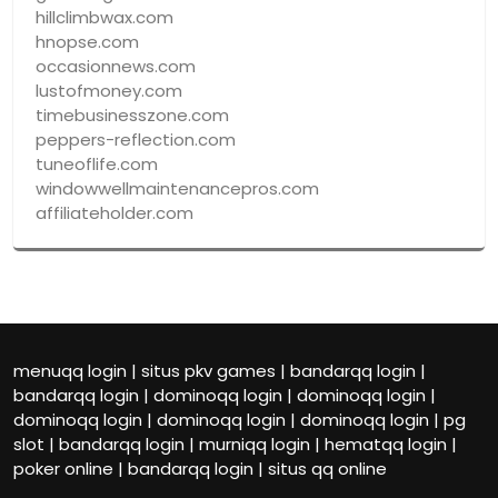
hillclimbwax.com
hnopse.com
occasionnews.com
lustofmoney.com
timebusinesszone.com
peppers-reflection.com
tuneoflife.com
windowwellmaintenancepros.com
affiliateholder.com
menuqq login
|
situs pkv games
|
bandarqq login
|
bandarqq login
|
dominoqq login
|
dominoqq login
|
dominoqq login
|
dominoqq login
|
dominoqq login
|
pg
slot
|
bandarqq login
|
murniqq login
|
hematqq login
|
poker online
|
bandarqq login
|
situs qq online