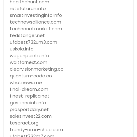
healthohunt.com
retefuturah.info
smartinvestinginfo.info
technewsalliance.com
technonetmarket.com
tedstanger.net
ufabett732um3.com
uskola.info
wagonpaints.info
waitfornext.com
clearvisionmarketing.co
quantum-code.co
whatnews.me
final-dream.com
finest-replica.net
gestioneinh.info
prosportdaily.net
salesinvest22.com
teseract.org
trendy-ama-shop.com
ufabett732m7.com