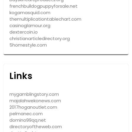
frenchbulldogpuppyforsale.net
kogamasquid.com
themultiplicationtablechart.com
casinoglamour.org
dextercoin.io
christianarticledirectory.org
5homestyle.com
Links
mygamblingstory.com
majalahwekonews.com
2017hoganoutlet.com
pelmanec.com
domino99qq.net
directoryoftheweb.com